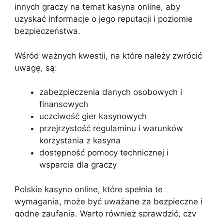
innych graczy na temat kasyna online, aby
uzyskać informacje o jego reputacji i poziomie
bezpieczeństwa.
Wśród ważnych kwestii, na które należy zwrócić
uwagę, są:
zabezpieczenia danych osobowych i
finansowych
uczciwość gier kasynowych
przejrzystość regulaminu i warunków
korzystania z kasyna
dostępność pomocy technicznej i
wsparcia dla graczy
Polskie kasyno online, które spełnia te
wymagania, może być uważane za bezpieczne i
godne zaufania. Warto również sprawdzić, czy