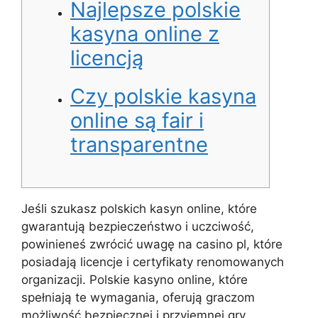
Najlepsze polskie
kasyna online z
licencją
Czy polskie kasyna
online są fair i
transparentne
Jeśli szukasz polskich kasyn online, które
gwarantują bezpieczeństwo i uczciwość,
powinieneś zwrócić uwagę na casino pl, które
posiadają licencje i certyfikaty renomowanych
organizacji. Polskie kasyno online, które
spełniają te wymagania, oferują graczom
możliwość bezpiecznej i przyjemnej gry.