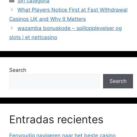
Sin categoría
What Players Notice First at Fast Withdrawal
Casinos UK and Why It Matters
wazamba bonuskode – spillopplevelser og
slots i et nettcasino
Search
Search
Entradas recientes
Eenvoudig navigeren naar het beste casino