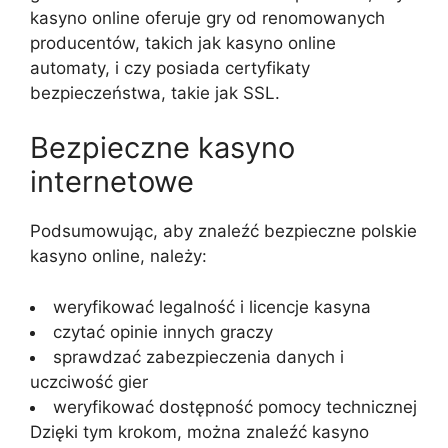
kasyno online oferuje gry od renomowanych
producentów, takich jak kasyno online
automaty, i czy posiada certyfikaty
bezpieczeństwa, takie jak SSL.
Bezpieczne kasyno
internetowe
Podsumowując, aby znaleźć bezpieczne polskie
kasyno online, należy:
weryfikować legalność i licencje kasyna
czytać opinie innych graczy
sprawdzać zabezpieczenia danych i
uczciwość gier
weryfikować dostępność pomocy technicznej
Dzięki tym krokom, można znaleźć kasyno