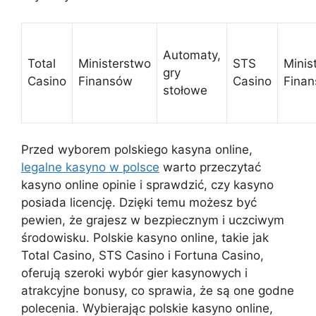
Automaty,
Total
Ministerstwo
STS
Minis
gry
Casino
Finansów
Casino
Fina
stołowe
Przed wyborem polskiego kasyna online,
legalne kasyno w polsce
warto przeczytać
kasyno online opinie i sprawdzić, czy kasyno
posiada licencję. Dzięki temu możesz być
pewien, że grajesz w bezpiecznym i uczciwym
środowisku. Polskie kasyno online, takie jak
Total Casino, STS Casino i Fortuna Casino,
oferują szeroki wybór gier kasynowych i
atrakcyjne bonusy, co sprawia, że są one godne
polecenia. Wybierając polskie kasyno online,