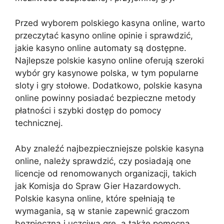
Przed wyborem polskiego kasyna online, warto
przeczytać kasyno online opinie i sprawdzić,
jakie kasyno online automaty są dostępne.
Najlepsze polskie kasyno online oferują szeroki
wybór gry kasynowe polska, w tym popularne
sloty i gry stołowe. Dodatkowo, polskie kasyna
online powinny posiadać bezpieczne metody
płatności i szybki dostęp do pomocy
technicznej.
Aby znaleźć najbezpieczniejsze polskie kasyna
online, należy sprawdzić, czy posiadają one
licencje od renomowanych organizacji, takich
jak Komisja do Spraw Gier Hazardowych.
Polskie kasyna online, które spełniają te
wymagania, są w stanie zapewnić graczom
bezpieczną i uczciwą grę, a także pomocną