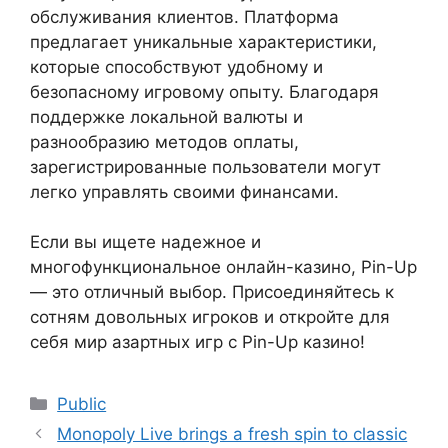
обслуживания клиентов. Платформа
предлагает уникальные характеристики,
которые способствуют удобному и
безопасному игровому опыту. Благодаря
поддержке локальной валюты и
разнообразию методов оплаты,
зарегистрированные пользователи могут
легко управлять своими финансами.
Если вы ищете надежное и
многофункциональное онлайн-казино, Pin-Up
— это отличный выбор. Присоединяйтесь к
сотням довольных игроков и откройте для
себя мир азартных игр с Pin-Up казино!
Public
Monopoly Live brings a fresh spin to classic