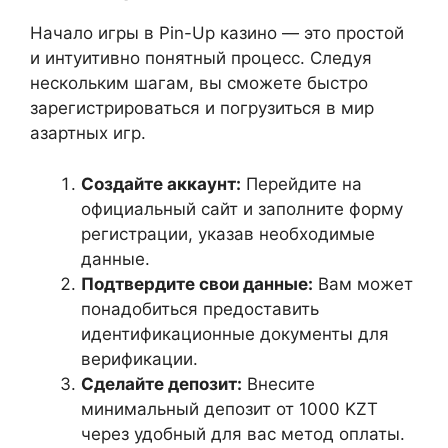
Начало игры в Pin-Up казино — это простой
и интуитивно понятный процесс. Следуя
нескольким шагам, вы сможете быстро
зарегистрироваться и погрузиться в мир
азартных игр.
Создайте аккаунт:
Перейдите на
официальный сайт и заполните форму
регистрации, указав необходимые
данные.
Подтвердите свои данные:
Вам может
понадобиться предоставить
идентификационные документы для
верификации.
Сделайте депозит:
Внесите
минимальный депозит от 1000 KZT
через удобный для вас метод оплаты.