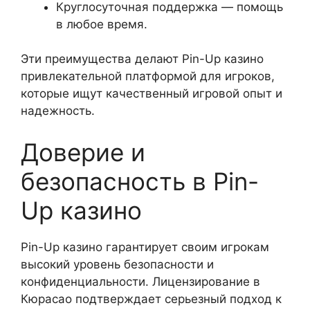
Круглосуточная поддержка — помощь
в любое время.
Эти преимущества делают Pin-Up казино
привлекательной платформой для игроков,
которые ищут качественный игровой опыт и
надежность.
Доверие и
безопасность в Pin-
Up казино
Pin-Up казино гарантирует своим игрокам
высокий уровень безопасности и
конфиденциальности. Лицензирование в
Кюрасао подтверждает серьезный подход к