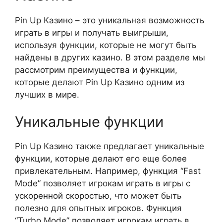
Pin Up Казино – это уникальная возможность
играть в игры и получать выигрыши,
используя функции, которые не могут быть
найдены в других казино. В этом разделе мы
рассмотрим преимущества и функции,
которые делают Pin Up Казино одним из
лучших в мире.
Уникальные функции
Pin Up Казино также предлагает уникальные
функции, которые делают его еще более
привлекательным. Например, функция “Fast
Mode” позволяет игрокам играть в игры с
ускоренной скоростью, что может быть
полезно для опытных игроков. Функция
“Turbo Mode” позволяет игрокам играть в