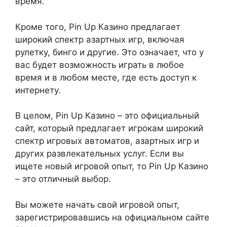
время.
Кроме того, Pin Up Казино предлагает
широкий спектр азартных игр, включая
рулетку, бинго и другие. Это означает, что у
вас будет возможность играть в любое
время и в любом месте, где есть доступ к
интернету.
В целом, Pin Up Казино – это официальный
сайт, который предлагает игрокам широкий
спектр игровых автоматов, азартных игр и
других развлекательных услуг. Если вы
ищете новый игровой опыт, то Pin Up Казино
– это отличный выбор.
Вы можете начать свой игровой опыт,
зарегистрировавшись на официальном сайте