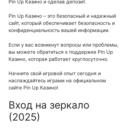
Pin Up Казино и сделав депозит.
Pin Up Казино – это безопасный и надежный
сайт, который обеспечивает безопасность и
конфиденциальность вашей информации.
Если у вас возникнут вопросы или проблемы,
вы можете обратиться к поддержке Pin Up
Казино, которая работает круглосуточно.
Начните свой игровой опыт сегодня и
наслаждайтесь играми на официальном
сайте Pin Up Казино!
Вход на зеркало
(2025)