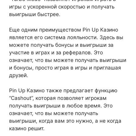
игры с ускоренной скоростью и получать
выигрыши быстрее.
Еще одним преимуществом Pin Up Казино
является его система лояльности. Здесь вы
можете получать бонусы и выигрыши за
участие в играх и за рефералов. Это
означает, что вы можете получать выигрыши
и бонусы, просто играя в игры и приглашая
друзей.
Pin Up Казино также предлагает функцию
“Cashout”, которая позволяет игрокам
получать выигрыши в любое время. Это
означает, что вы можете получать
выигрыши, когда вам это нужно, а не когда
казино решит.