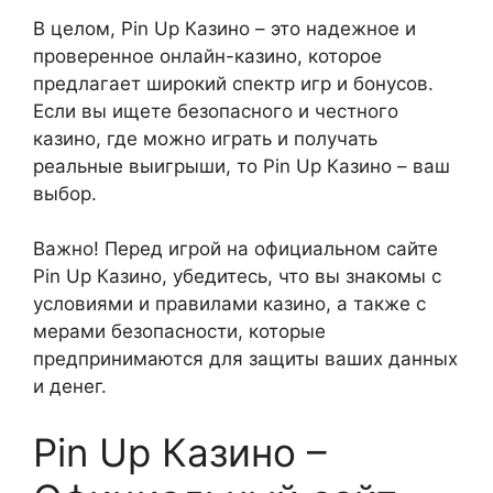
В целом, Pin Up Казино – это надежное и
проверенное онлайн-казино, которое
предлагает широкий спектр игр и бонусов.
Если вы ищете безопасного и честного
казино, где можно играть и получать
реальные выигрыши, то Pin Up Казино – ваш
выбор.
Важно! Перед игрой на официальном сайте
Pin Up Казино, убедитесь, что вы знакомы с
условиями и правилами казино, а также с
мерами безопасности, которые
предпринимаются для защиты ваших данных
и денег.
Pin Up Казино –