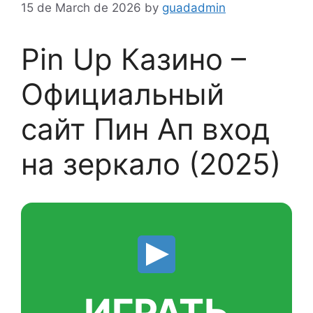
15 de March de 2026
by
guadadmin
Pin Up Казино –
Официальный
сайт Пин Ап вход
на зеркало (2025)
ИГРАТЬ