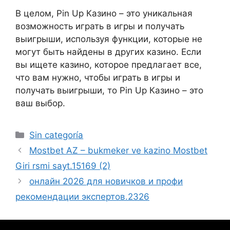
В целом, Pin Up Казино – это уникальная
возможность играть в игры и получать
выигрыши, используя функции, которые не
могут быть найдены в других казино. Если
вы ищете казино, которое предлагает все,
что вам нужно, чтобы играть в игры и
получать выигрыши, то Pin Up Казино – это
ваш выбор.
Sin categoría
Mostbet AZ – bukmeker ve kazino Mostbet
Giri rsmi sayt.15169 (2)
онлайн 2026 для новичков и профи
рекомендации экспертов.2326