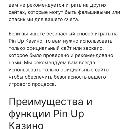
вам не рекомендуется играть на других
сайтах, которые могут быть фальшивыми или
опасными для вашего счета.
Если вы ищете безопасный способ играть на
Pin Up Казино, то вам нужно использовать
только официальный сайт или зеркало,
которое было проверено и рекомендовано
нами. Мы рекомендуем вам всегда
использовать только официальные сайты,
чтобы обеспечить безопасность вашего
игрового процесса.
Преимущества и
функции Pin Up
Казино