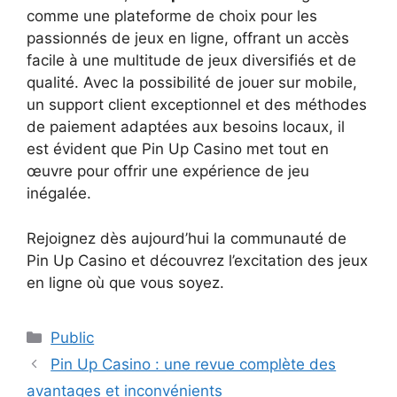
comme une plateforme de choix pour les
passionnés de jeux en ligne, offrant un accès
facile à une multitude de jeux diversifiés et de
qualité. Avec la possibilité de jouer sur mobile,
un support client exceptionnel et des méthodes
de paiement adaptées aux besoins locaux, il
est évident que Pin Up Casino met tout en
œuvre pour offrir une expérience de jeu
inégalée.
Rejoignez dès aujourd’hui la communauté de
Pin Up Casino et découvrez l’excitation des jeux
en ligne où que vous soyez.
Public
Pin Up Casino : une revue complète des
avantages et inconvénients