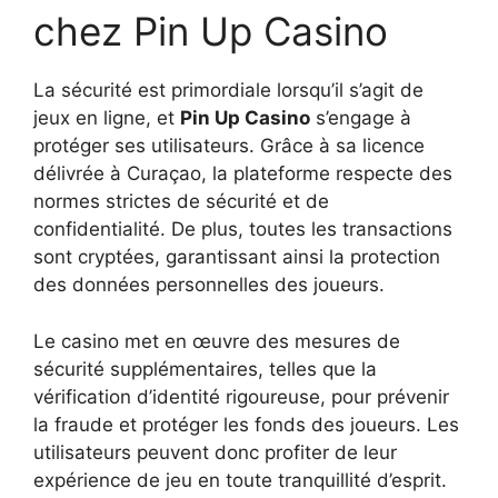
chez Pin Up Casino
La sécurité est primordiale lorsqu’il s’agit de
jeux en ligne, et
Pin Up Casino
s’engage à
protéger ses utilisateurs. Grâce à sa licence
délivrée à Curaçao, la plateforme respecte des
normes strictes de sécurité et de
confidentialité. De plus, toutes les transactions
sont cryptées, garantissant ainsi la protection
des données personnelles des joueurs.
Le casino met en œuvre des mesures de
sécurité supplémentaires, telles que la
vérification d’identité rigoureuse, pour prévenir
la fraude et protéger les fonds des joueurs. Les
utilisateurs peuvent donc profiter de leur
expérience de jeu en toute tranquillité d’esprit.