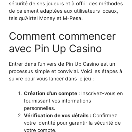
sécurité de ses joueurs et à offrir des méthodes
de paiement adaptées aux utilisateurs locaux,
tels qu’Airtel Money et M-Pesa.
Comment commencer
avec Pin Up Casino
Entrer dans l’univers de Pin Up Casino est un
processus simple et convivial. Voici les étapes à
suivre pour vous lancer dans le jeu :
Création d’un compte :
Inscrivez-vous en
fournissant vos informations
personnelles.
Vérification de vos détails :
Confirmez
votre identité pour garantir la sécurité de
votre compte.