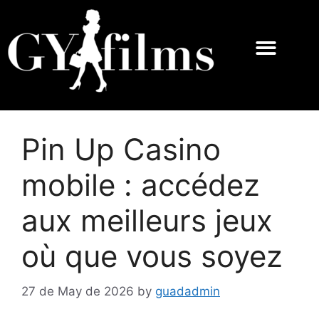
Pin Up Casino
mobile : accédez
aux meilleurs jeux
où que vous soyez
27 de May de 2026
by
guadadmin