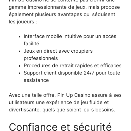
gamme impressionnante de jeux, mais propose
également plusieurs avantages qui séduisent
les joueurs :
Interface mobile intuitive pour un accès
facilité
Jeux en direct avec croupiers
professionnels
Procédures de retrait rapides et efficaces
Support client disponible 24/7 pour toute
assistance
Avec une telle offre, Pin Up Casino assure à ses
utilisateurs une expérience de jeu fluide et
divertissante, quels que soient leurs besoins.
Confiance et sécurité