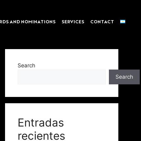
RDS AND NOMINATIONS
SERVICES
CONTACT
Search
Search
Entradas
recientes