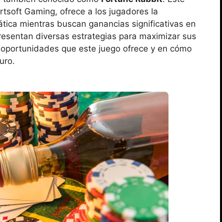
tsoft Gaming, ofrece a los jugadores la
iática mientras buscan ganancias significativas en
resentan diversas estrategias para maximizar sus
as oportunidades que este juego ofrece y en cómo
uro.