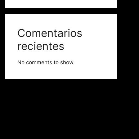
Comentarios
recientes
No comments to show.