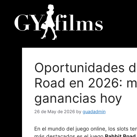
Oportunidades d
Road en 2026: m
ganancias hoy
26 de May de 2026
by
guadadmin
En el mundo del juego online, los slots t
más destacados es el juego
Rabbit Road