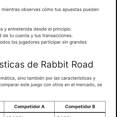
go mientras observas cómo tus apuestas pueden
a y entretenida desde el principio.
d de tu cuenta y tus transacciones.
odos los jugadores participar sin grandes
ísticas de Rabbit Road
mática, sino también por las características y
 comparar este juego con otros en el mercado, se
Competidor A
Competidor B