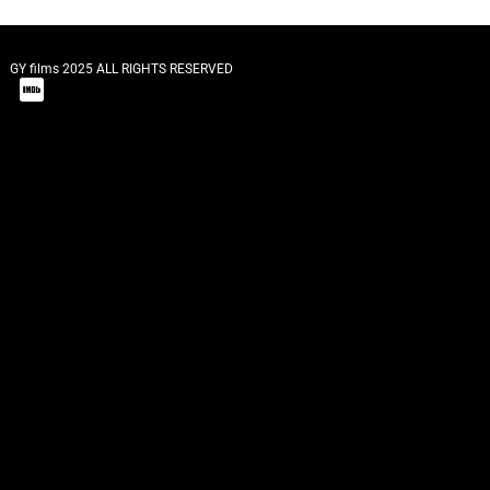
GY films 2025 ALL RIGHTS RESERVED