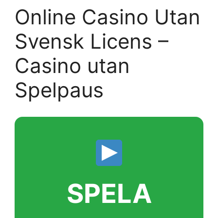
Online Casino Utan
Svensk Licens –
Casino utan
Spelpaus
SPELA