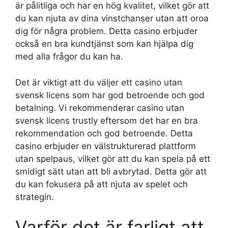
är pålitliga och har en hög kvalitet, vilket gör att
du kan njuta av dina vinstchanser utan att oroa
dig för några problem. Detta casino erbjuder
också en bra kundtjänst som kan hjälpa dig
med alla frågor du kan ha.
Det är viktigt att du väljer ett casino utan
svensk licens som har god betroende och god
betalning. Vi rekommenderar casino utan
svensk licens trustly eftersom det har en bra
rekommendation och god betroende. Detta
casino erbjuder en välstrukturerad plattform
utan spelpaus, vilket gör att du kan spela på ett
smidigt sätt utan att bli avbrytad. Detta gör att
du kan fokusera på att njuta av spelet och
strategin.
Varför det är farligt att