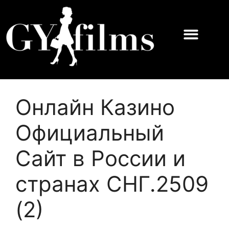
Онлайн Казино
Официальный
Сайт в России и
странах СНГ.2509
(2)