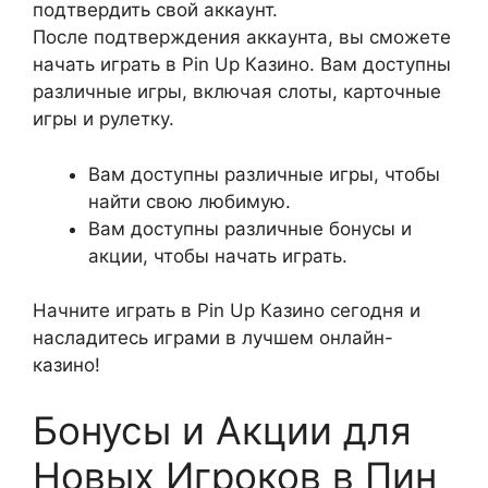
подтвердить свой аккаунт.
После подтверждения аккаунта, вы сможете
начать играть в Pin Up Казино. Вам доступны
различные игры, включая слоты, карточные
игры и рулетку.
Вам доступны различные игры, чтобы
найти свою любимую.
Вам доступны различные бонусы и
акции, чтобы начать играть.
Начните играть в Pin Up Казино сегодня и
насладитесь играми в лучшем онлайн-
казино!
Бонусы и Акции для
Новых Игроков в Пин