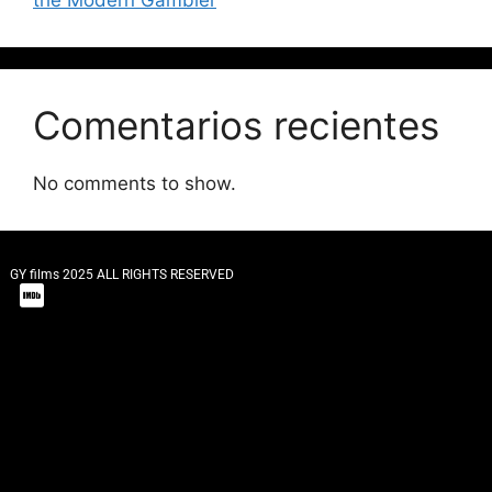
the Modern Gambler
Comentarios recientes
No comments to show.
GY films 2025 ALL RIGHTS RESERVED