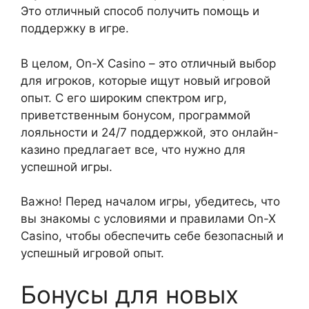
Это отличный способ получить помощь и
поддержку в игре.
В целом, On-X Casino – это отличный выбор
для игроков, которые ищут новый игровой
опыт. С его широким спектром игр,
приветственным бонусом, программой
лояльности и 24/7 поддержкой, это онлайн-
казино предлагает все, что нужно для
успешной игры.
Важно! Перед началом игры, убедитесь, что
вы знакомы с условиями и правилами On-X
Casino, чтобы обеспечить себе безопасный и
успешный игровой опыт.
Бонусы для новых