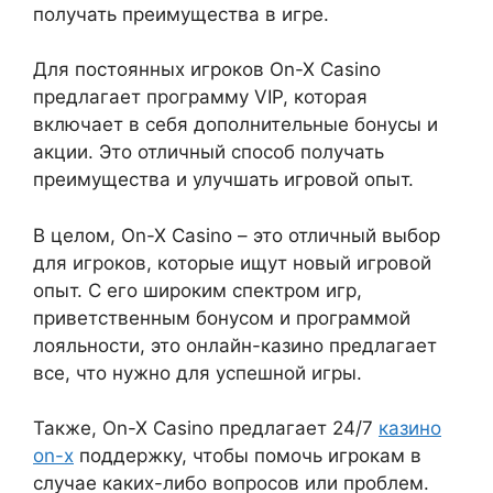
получать преимущества в игре.
Для постоянных игроков On-X Casino
предлагает программу VIP, которая
включает в себя дополнительные бонусы и
акции. Это отличный способ получать
преимущества и улучшать игровой опыт.
В целом, On-X Casino – это отличный выбор
для игроков, которые ищут новый игровой
опыт. С его широким спектром игр,
приветственным бонусом и программой
лояльности, это онлайн-казино предлагает
все, что нужно для успешной игры.
Также, On-X Casino предлагает 24/7
казино
on-x
поддержку, чтобы помочь игрокам в
случае каких-либо вопросов или проблем.