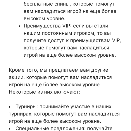
бесплатные спины, которые помогут
вам насладиться игрой на еще более
высоком уровне.
Преимущества VIP: если вы стали
нашим постоянным игроком, то вы
получите доступ к преимуществам VIP,
которые помогут вам насладиться
игрой на еще более высоком уровне.
Кроме того, мы предлагаем вам другие
акции, которые помогут вам насладиться
игрой на еще более высоком уровне.
Некоторые из них включают:
Турниры: принимайте участие в наших
турнирах, которые помогут вам насладиться
игрой на еще более высоком уровне.
Специальные предложения: получайте