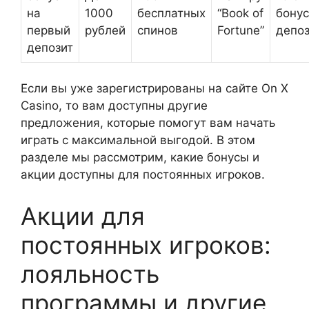
на
1000
бесплатных
“Book of
бонус
первый
рублей
спинов
Fortune”
депо
депозит
Если вы уже зарегистрированы на сайте On X
Casino, то вам доступны другие
предложения, которые помогут вам начать
играть с максимальной выгодой. В этом
разделе мы рассмотрим, какие бонусы и
акции доступны для постоянных игроков.
Акции для
постоянных игроков:
лояльность
программы и другие