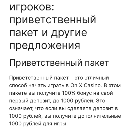
игроков:
приветственный
пакет и другие
предложения
Приветственный пакет
Приветственный пакет – это отличный
способ начать играть в On X Casino. В этом
пакете вы получите 100% бонус на свой
первый депозит, до 1000 рублей. Это
означает, что если вы сделаете депозит в
1000 рублей, вы получите дополнительные
1000 рублей для игры.