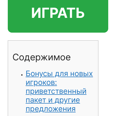
ИГРАТЬ
Содержимое
Бонусы для новых
игроков:
приветственный
пакет и другие
предложения