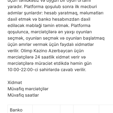
üçün təhlükəsiz və uyğun bir oyun ortamı
yaradır. Platforma qoşulub sonra ilk məcburi
adımlar şunlardır: hesab yaratmaq, məlumatları
daxil etmək və banko hesabınızdan daxil
ediləcək məbləği təmin etmək. Platforma
qoşulunca, mərciətçilərə ən yaxşı oyunları
seçmək, oyunları seçmək və oyunları başlatmaq
üçün əmrlər vermək üçün faydalı xidmətlər
verilir. Olimp Kazino Azerbaycan üçün
mərciətçilərə 24 saatlik xidmət verir və
mərciətçilərə müraciət etdikdə həmin gün
10:00-22:00-ci səhirlərdə cavab verilir.
Xidmət
Müvafiq mərciətçilər
Müvafiq saatlar
Banko