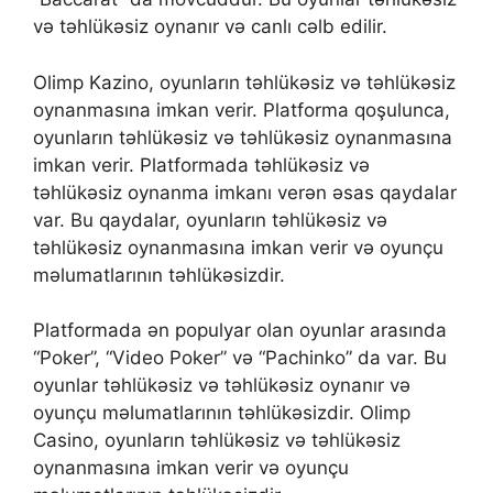
və təhlükəsiz oynanır və canlı cəlb edilir.
Olimp Kazino, oyunların təhlükəsiz və təhlükəsiz
oynanmasına imkan verir. Platforma qoşulunca,
oyunların təhlükəsiz və təhlükəsiz oynanmasına
imkan verir. Platformada təhlükəsiz və
təhlükəsiz oynanma imkanı verən əsas qaydalar
var. Bu qaydalar, oyunların təhlükəsiz və
təhlükəsiz oynanmasına imkan verir və oyunçu
məlumatlarının təhlükəsizdir.
Platformada ən populyar olan oyunlar arasında
“Poker”, “Video Poker” və “Pachinko” da var. Bu
oyunlar təhlükəsiz və təhlükəsiz oynanır və
oyunçu məlumatlarının təhlükəsizdir. Olimp
Casino, oyunların təhlükəsiz və təhlükəsiz
oynanmasına imkan verir və oyunçu