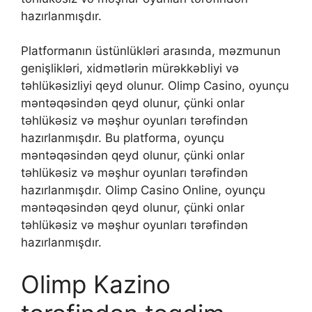
hazırlanmışdır.
Platformanın üstünlükləri arasında, məzmunun
genişlikləri, xidmətlərin mürəkkəbliyi və
təhlükəsizliyi qeyd olunur. Olimp Casino, oyunçu
məntəqəsindən qeyd olunur, çünki onlar
təhlükəsiz və məşhur oyunları tərəfindən
hazırlanmışdır. Bu platforma, oyunçu
məntəqəsindən qeyd olunur, çünki onlar
təhlükəsiz və məşhur oyunları tərəfindən
hazırlanmışdır. Olimp Casino Online, oyunçu
məntəqəsindən qeyd olunur, çünki onlar
təhlükəsiz və məşhur oyunları tərəfindən
hazırlanmışdır.
Olimp Kazino