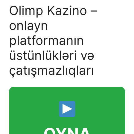
Olimp Kazino –
onlayn
platformanın
üstünlükləri və
çatışmazlıqları
OYNA