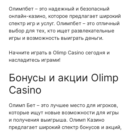
Олимпбет – это надежный и безопасный
онлайн-казино, которое предлагает широкий
спектр игр и услуг. Олимпбет – это отличный
выбор для тех, кто ищет развлекательные
игры и возможность выиграть деньги.
Начните играть в Olimp Casino сегодня и
насладитесь играми!
Бонусы и акции Olimp
Casino
Олимп Бет – это лучшее место для игроков,
которые ищут новые возможности для игры
и получения выигрыша. Олимп Казино
предлагает широкий спектр бонусов и акций,