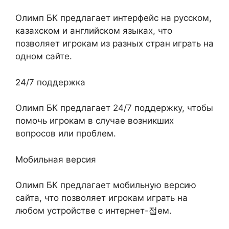
Олимп БК предлагает интерфейс на русском,
казахском и английском языках, что
позволяет игрокам из разных стран играть на
одном сайте.
24/7 поддержка
Олимп БК предлагает 24/7 поддержку, чтобы
помочь игрокам в случае возникших
вопросов или проблем.
Мобильная версия
Олимп БК предлагает мобильную версию
сайта, что позволяет игрокам играть на
любом устройстве с интернет-접ем.