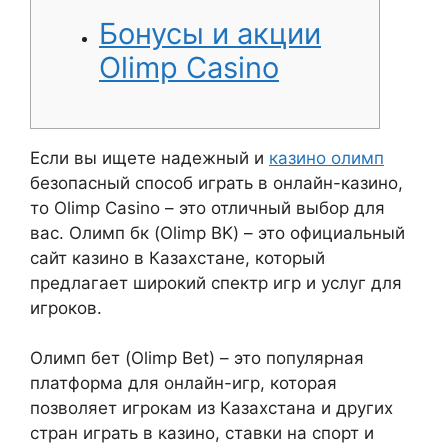
Бонусы и акции
Olimp Casino
Если вы ищете надежный и
казино олимп
безопасный способ играть в онлайн-казино,
то Olimp Casino – это отличный выбор для
вас. Олимп бк (Olimp BK) – это официальный
сайт казино в Казахстане, который
предлагает широкий спектр игр и услуг для
игроков.
Олимп бет (Olimp Bet) – это популярная
платформа для онлайн-игр, которая
позволяет игрокам из Казахстана и других
стран играть в казино, ставки на спорт и