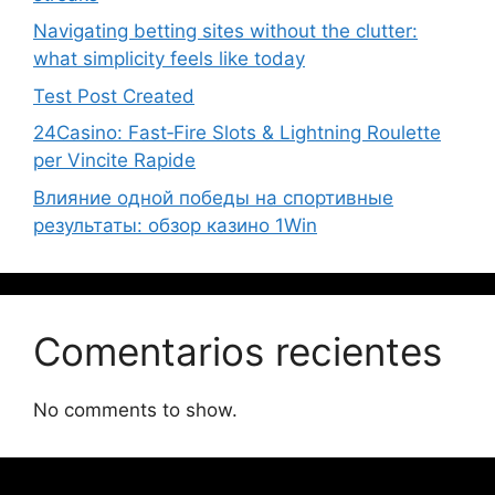
Navigating betting sites without the clutter:
what simplicity feels like today
Test Post Created
24Casino: Fast‑Fire Slots & Lightning Roulette
per Vincite Rapide
Влияние одной победы на спортивные
результаты: обзор казино 1Win
Comentarios recientes
No comments to show.