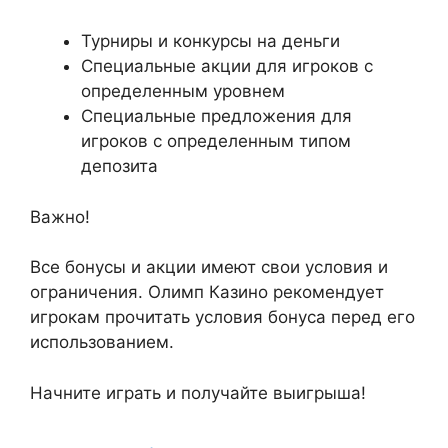
Турниры и конкурсы на деньги
Специальные акции для игроков с
определенным уровнем
Специальные предложения для
игроков с определенным типом
депозита
Важно!
Все бонусы и акции имеют свои условия и
ограничения. Олимп Казино рекомендует
игрокам прочитать условия бонуса перед его
использованием.
Начните играть и получайте выигрыша!