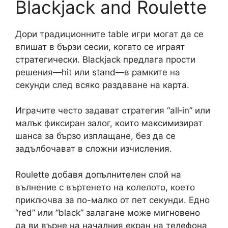
Blackjack and Roulette
Дори традиционните table игри могат да се
впишат в бързи сесии, когато се играят
стратегически. Blackjack предлага прости
решения—hit или stand—в рамките на
секунди след всяко раздаване на карта.
Играчите често задават стратегия “all‑in” или
малък фиксиран залог, които максимизират
шанса за бързо изплащане, без да се
задълбочават в сложни изчисления.
Roulette добавя допълнителен слой на
вълнение с въртенето на колелото, което
приключва за по-малко от пет секунди. Едно
“red” или “black” залагане може мигновено
да ви върне на началния екран на телефона