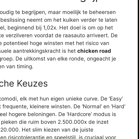
oudig te begrijpen, maar moeilijk te beheersen
beslissing neemt om het kuiken verder te laten
eel, beginnend bij 1,02x. Het doel is om op het
te verzilveren voordat de raasauto arriveert. De
 potentieel hoge winsten met het risico van
suele aantrekkingskracht is het
chicken road
groep. De uitkomst van elke ronde, ongeacht je
en van timing.
sche Keuzes
icomodi, elk met hun eigen unieke curve. De ‘Easy’
 frequente, kleinere winsten. De ‘Normal’ en ‘Hard’
eel hogere beloningen. De ‘Hardcore’ modus is
e pieken die ruim boven 2.500.000x de inzet
20.000. Het slim kiezen van de juiste
risicotolerantie en speelstijl, is cruciaal voor