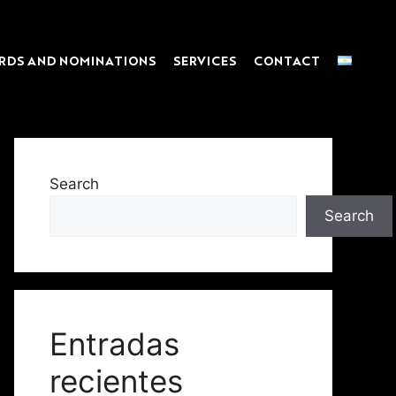
RDS AND NOMINATIONS
SERVICES
CONTACT
Search
Search
Entradas
recientes