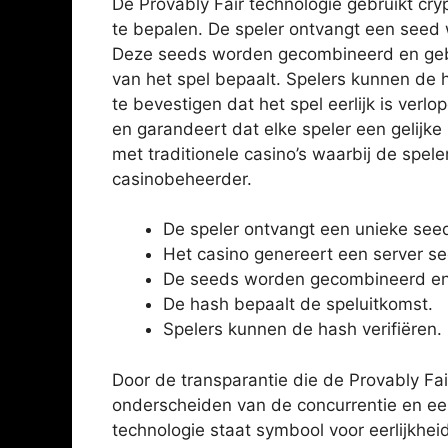
De Provably Fair technologie gebruikt cry
te bepalen. De speler ontvangt een seed
Deze seeds worden gecombineerd en gebr
van het spel bepaalt. Spelers kunnen de 
te bevestigen dat het spel eerlijk is verl
en garandeert dat elke speler een gelijke 
met traditionele casino’s waarbij de speler
casinobeheerder.
De speler ontvangt een unieke see
Het casino genereert een server se
De seeds worden gecombineerd en
De hash bepaalt de speluitkomst.
Spelers kunnen de hash verifiëren.
Door de transparantie die de Provably Fai
onderscheiden van de concurrentie en ee
technologie staat symbool voor eerlijkhe