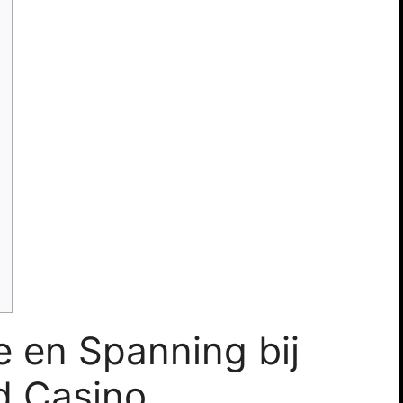
 en Spanning bij
d Casino