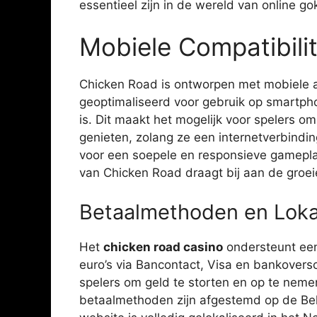
essentieel zijn in de wereld van online go
Mobiele Compatibilit
Chicken Road is ontworpen met mobiele 
geoptimaliseerd voor gebruik op smartpho
is. Dit maakt het mogelijk voor spelers o
genieten, zolang ze een internetverbindi
voor een soepele en responsieve gameplay
van Chicken Road draagt bij aan de groei
Betaalmethoden en Lokal
Het
chicken road casino
ondersteunt ee
euro’s via Bancontact, Visa en bankoversc
spelers om geld te storten en op te nem
betaalmethoden zijn afgestemd op de Belg