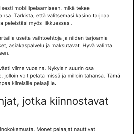
isesti mobiilipelaamiseen, mikä tekee
nsa. Tarkista, että valitsemasi kasino tarjoaa
a peleistäsi myös liikkuessasi.
rtailla useita vaihtoehtoja ja niiden tarjoamia
et, asiakaspalvelu ja maksutavat. Hyvä valinta
sen.
västi viime vuosina. Nykyisin suurin osa
le, jolloin voit pelata missä ja milloin tahansa. Tämä
a kiireisille pelaajille.
jat, jotka kiinnostavat
inokokemusta. Monet pelaajat nauttivat