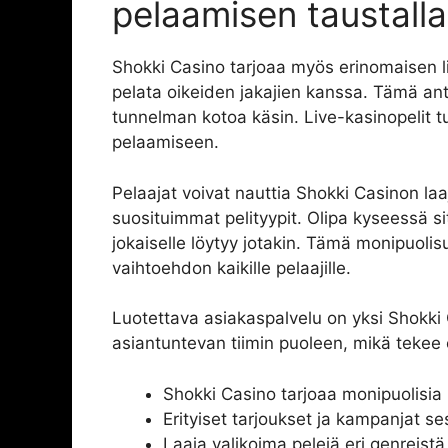
pelaamisen taustalla
Shokki Casino tarjoaa myös erinomaisen l
pelata oikeiden jakajien kanssa. Tämä an
tunnelman kotoa käsin. Live-kasinopelit tu
pelaamiseen.
Pelaajat voivat nauttia Shokki Casinon laa
suosituimmat pelityypit. Olipa kyseessä sitt
jokaiselle löytyy jotakin. Tämä monipuoli
vaihtoehdon kaikille pelaajille.
Luotettava asiakaspalvelu on yksi Shokki 
asiantuntevan tiimin puoleen, mikä tekee
Shokki Casino tarjoaa monipuolisia
Erityiset tarjoukset ja kampanjat s
Laaja valikoima pelejä eri genreistä