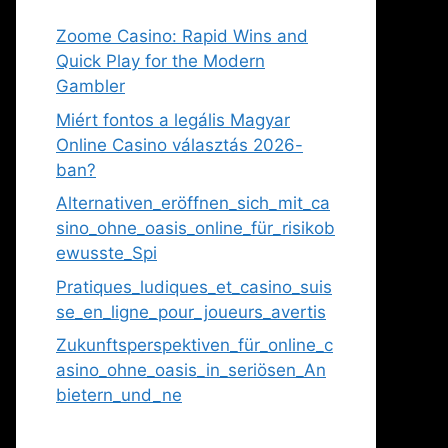
Zoome Casino: Rapid Wins and
Quick Play for the Modern
Gambler
Miért fontos a legális Magyar
Online Casino választás 2026-
ban?
Alternativen_eröffnen_sich_mit_ca
sino_ohne_oasis_online_für_risikob
ewusste_Spi
Pratiques_ludiques_et_casino_suis
se_en_ligne_pour_joueurs_avertis
Zukunftsperspektiven_für_online_c
asino_ohne_oasis_in_seriösen_An
bietern_und_ne