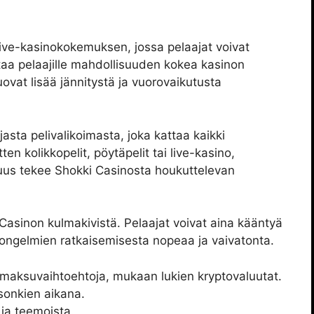
ive-kasinokokemuksen, jossa pelaajat voivat
taa pelaajille mahdollisuuden kokea kasinon
ovat lisää jännitystä ja vuorovaikutusta
jasta pelivalikoimasta, joka kattaa kaikki
en kolikkopelit, pöytäpelit tai live-kasino,
suus tekee Shokki Casinosta houkuttelevan
Casinon kulmakivistä. Pelaajat voivat aina kääntyä
 ongelmien ratkaisemisesta nopeaa ja vaivatonta.
 maksuvaihtoehtoja, mukaan lukien kryptovaluutat.
esonkien aikana.
 ja teemoista.