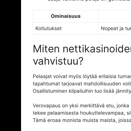
Ominaisuus
Kotiutukset
Nopeat ja tur
Miten nettikasinoide
vahvistuu?
Pelaajat voivat myös löytää erilaisia turna
tapahtumat tarjoavat mahdollisuuden voitt
Osallistuminen kilpailuihin tuo lisää jännit
Verovapaus on yksi merkittävä etu, jonka 
tekee pelaamisesta houkuttelevampaa, sillä
Tämä eroaa monista muista maista, joissa