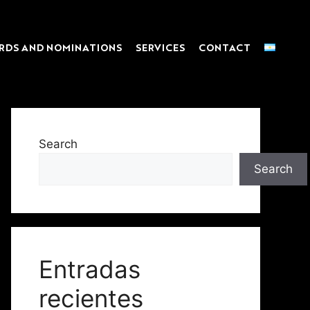
RDS AND NOMINATIONS
SERVICES
CONTACT
Search
Search
Entradas
recientes