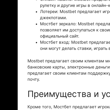
рулетку и другие игры в онлайн-
Лотереи: Mostbet предлагает игр
джекпотами.
Мостбет зеркало: Mostbet предла
позволяет им доступаться к свои
официальный сайт.
Мостбет вход: Mostbet предлагае
они могут делать ставки, играть 
Mostbet предлагает своим клиентам м
банковские карты, электронные деньги
предлагает своим клиентам поддержку
почту.
Преимущества и ус
Кроме того, Мостбет предлагает игрок