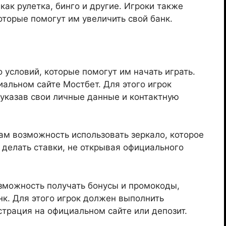
как рулетка, бинго и другие. Игроки также
оторые помогут им увеличить свой банк.
 условий, которые помогут им начать играть.
иальном сайте Мостбет. Для этого игрок
 указав свои личные данные и контактную
ам возможность использовать зеркало, которое
и делать ставки, не открывая официального
зможность получать бонусы и промокоды,
нк. Для этого игрок должен выполнить
страция на официальном сайте или депозит.