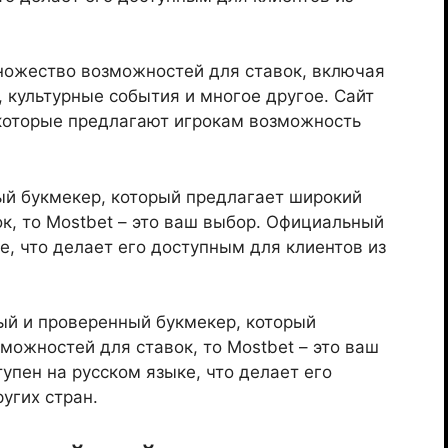
ножество возможностей для ставок, включая
, культурные события и многое другое. Сайт
которые предлагают игрокам возможность
й букмекер, который предлагает широкий
ок, то Mostbet – это ваш выбор. Официальный
е, что делает его доступным для клиентов из
й и проверенный букмекер, который
можностей для ставок, то Mostbet – это ваш
упен на русском языке, что делает его
угих стран.