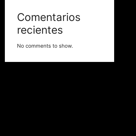
Comentarios
recientes
No comments to show.