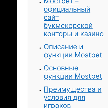
Мостбет –
официальный
сайт
букмекерской
конторы и казино
Описание и
функции Mostbet
Основные
функции Mostbet
Преимущества и
условия для
игроков