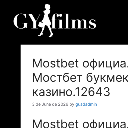
Mostbet официа
Мостбет букмек
казино.12643
3 de June de 2026
by
guadadmin
Mostbet официа