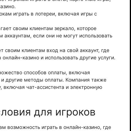
казино.
окам играть в лотереи, включая игры с
гает своим клиентам зеркало, которое
м аккаунтам, если они не могут использовать
т своим клиентам вход на свой аккаунт, где
в онлайн-казино и использовать другие услуги.
ножество способов оплаты, включая
 и другие методы оплаты. Компания также
, включая чат-ассистента и электронную
ловия для игроков
ам возможность играть в онлайн-казино, где