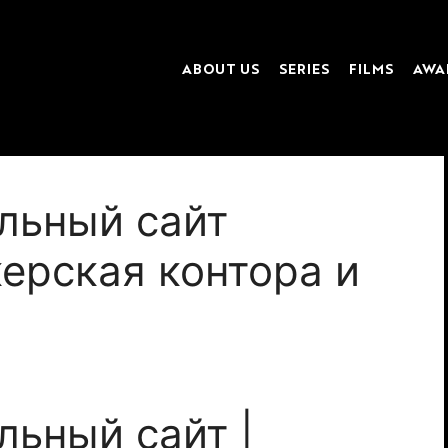
ABOUT US
SERIES
FILMS
AWA
льный сайт
ерская контора и
льный сайт |