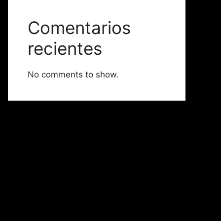
Comentarios
recientes
No comments to show.