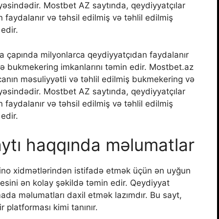
yyəsindədir. Mostbet AZ saytında, qeydiyyatçılar
aydalanır və təhsil edilmiş və təhlil edilmiş
edir.
a çapında milyonlarca qeydiyyatçıdan faydalanır
r və bukmekering imkanlarını təmin edir. Mostbet.az
nın məsuliyyətli və təhlil edilmiş bukmekering və
yyəsindədir. Mostbet AZ saytında, qeydiyyatçılar
aydalanır və təhsil edilmiş və təhlil edilmiş
edir.
ytı haqqında məlumatlar
ino xidmətlərindən istifadə etmək üçün ən uyğun
sesini ən kolay şəkildə təmin edir. Qeydiyyat
ada məlumatları daxil etmək lazımdır. Bu sayt,
 platforması kimi tanınır.