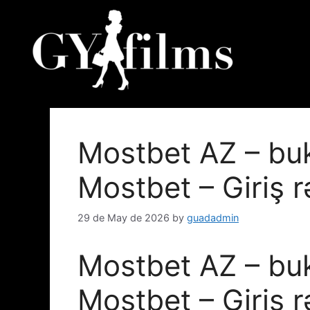
Mostbet AZ – bu
Mostbet – Giriş 
29 de May de 2026
by
guadadmin
Mostbet AZ – bu
Mostbet – Giriş 