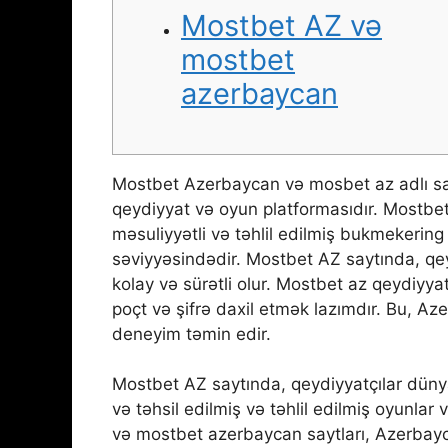
Mostbet AZ və
mostbet
azerbaycan
Mostbet Azerbaycan və mosbet az adlı sayt
qeydiyyat və oyun platformasıdır. Mostbe
məsuliyyətli və təhlil edilmiş bukmekering 
səviyyəsindədir. Mostbet AZ saytında, qey
kolay və sürətli olur. Mostbet az qeydiy
poçt və şifrə daxil etmək lazımdır. Bu, Az
deneyim təmin edir.
Mostbet AZ saytında, qeydiyyatçılar düny
və təhsil edilmiş və təhlil edilmiş oyunla
və mostbet azerbaycan saytları, Azerbayca