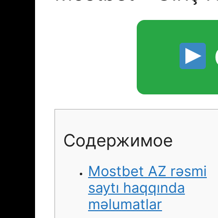
Содержимое
Mostbet AZ rəsmi
saytı haqqında
məlumatlar