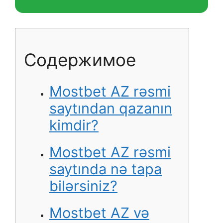
Содержимое
Mostbet AZ rəsmi
saytından qazanın
kimdir?
Mostbet AZ rəsmi
saytında nə tapa
bilərsiniz?
Mostbet AZ və