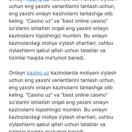
uchun eng yaxshi variantlarini tanlash uchun,
eng yaxshi onlayn kazinolarni tanlashga olib
keling. “Casino uz” va “best online casino”
so’zlarini ishlatish orqali eng yaxshi onlayn
kazinolarni topishingiz mumkin. Bu onlayn
kazinolardagi moliya o‘ylash shartlari, ushbu
o‘ylashlarni qabul qilish uchun talablar va
tizimlar haqida ma’lumot beradi.
Onlayn
kazino uz
kazinolarda moliyani o‘ylash
uchun eng yaxshi variantlarini tanlash uchun,
eng yaxshi onlayn kazinolarni tanlashga olib
keling. “Casino uz” va “best online casino”
so’zlarini ishlatish orqali eng yaxshi onlayn
kazinolarni topishingiz mumkin. Bu onlayn
kazinolardagi moliya o‘ylash shartlari, ushbu
o‘ylashlarni qabul qilish uchun talablar va
tizimlar haqida ma’lumot beradi.