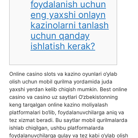
foydalanish uchun
eng yaxshi onlayn
kazinolarni tanlash
uchun qanday
ishlatish kerak?
Online casino slots va kazino oyunlari o‘ylab
olish uchun mobil qurilma yordamida juda
yaxshi yerdan kelib chiqish mumkin. Best online
casino va casino uz saytlari O‘zbekistonning
keng tarqalgan online kazino moliyalash
platformalari bo‘lib, foydalanuvchilarga aniq va
tez xizmat beradi. Bu saytlar mobil qurilmalarda
ishlab chiqilgan, ushbu platformalarda
foydalanuvchilarga qulay va tez kabi o‘ylab olish