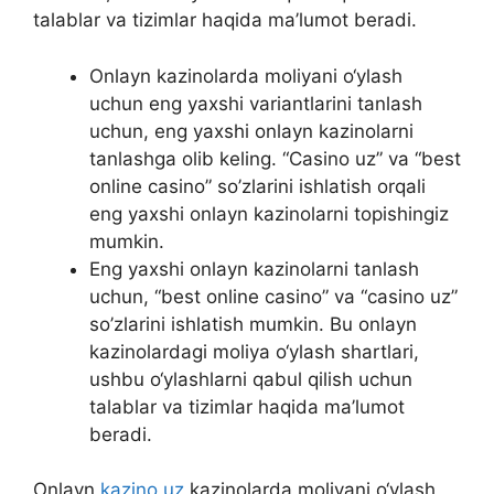
talablar va tizimlar haqida ma’lumot beradi.
Onlayn kazinolarda moliyani o‘ylash
uchun eng yaxshi variantlarini tanlash
uchun, eng yaxshi onlayn kazinolarni
tanlashga olib keling. “Casino uz” va “best
online casino” so’zlarini ishlatish orqali
eng yaxshi onlayn kazinolarni topishingiz
mumkin.
Eng yaxshi onlayn kazinolarni tanlash
uchun, “best online casino” va “casino uz”
so’zlarini ishlatish mumkin. Bu onlayn
kazinolardagi moliya o‘ylash shartlari,
ushbu o‘ylashlarni qabul qilish uchun
talablar va tizimlar haqida ma’lumot
beradi.
Onlayn
kazino uz
kazinolarda moliyani o‘ylash