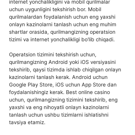
internet yonchalikligini va mobil qurilmalar
uchun uygunligini tekshirish bor. Mobil
qurilmalardan foydalanish uchun eng yaxshi
onlayn kazinolarni tanlash uchun eng muhim
shartlar orasida, qurilmangizning operatsion
tizimi va internet yonchalikligi bo’lib chiqadi.
Operatsion tizimini tekshirish uchun,
qurilmangizning Android yoki iOS versiyasini
tekshirib, qaysi tizimda ishlab chiqilgan onlayn
kazinolarni tanlash kerak. Android uchun
Google Play Store, iOS uchun App Store dan
foydalanishingiz kerak. Best online casino
uchun, qurilmangizning tizimini tekshirib, eng
yaxshi va eng nihoyatli onlayn kazinolarni
tanlash uchun ushbu tizimlarni ishlatishni
tavsiya etamiz.