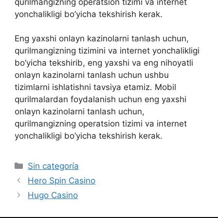
qurilmangizning operatsion tizimi va internet
yonchalikligi bo’yicha tekshirish kerak.
Eng yaxshi onlayn kazinolarni tanlash uchun,
qurilmangizning tizimini va internet yonchalikligi
bo’yicha tekshirib, eng yaxshi va eng nihoyatli
onlayn kazinolarni tanlash uchun ushbu
tizimlarni ishlatishni tavsiya etamiz. Mobil
qurilmalardan foydalanish uchun eng yaxshi
onlayn kazinolarni tanlash uchun,
qurilmangizning operatsion tizimi va internet
yonchalikligi bo’yicha tekshirish kerak.
Sin categoría
Hero Spin Casino
Hugo Casino