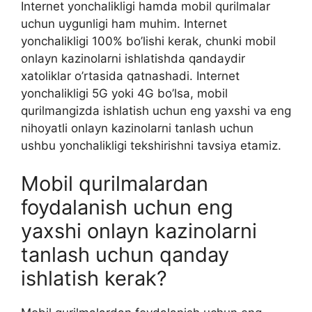
Internet yonchalikligi hamda mobil qurilmalar
uchun uygunligi ham muhim. Internet
yonchalikligi 100% bo’lishi kerak, chunki mobil
onlayn kazinolarni ishlatishda qandaydir
xatoliklar o’rtasida qatnashadi. Internet
yonchalikligi 5G yoki 4G bo’lsa, mobil
qurilmangizda ishlatish uchun eng yaxshi va eng
nihoyatli onlayn kazinolarni tanlash uchun
ushbu yonchalikligi tekshirishni tavsiya etamiz.
Mobil qurilmalardan
foydalanish uchun eng
yaxshi onlayn kazinolarni
tanlash uchun qanday
ishlatish kerak?