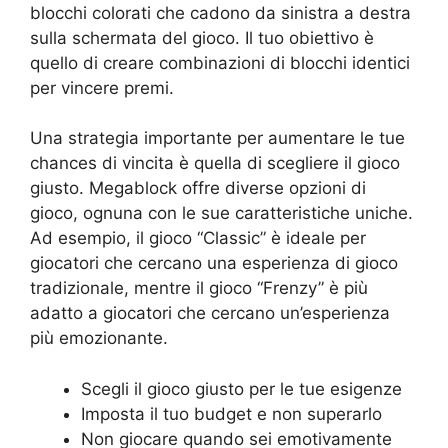
blocchi colorati che cadono da sinistra a destra
sulla schermata del gioco. Il tuo obiettivo è
quello di creare combinazioni di blocchi identici
per vincere premi.
Una strategia importante per aumentare le tue
chances di vincita è quella di scegliere il gioco
giusto. Megablock offre diverse opzioni di
gioco, ognuna con le sue caratteristiche uniche.
Ad esempio, il gioco “Classic” è ideale per
giocatori che cercano una esperienza di gioco
tradizionale, mentre il gioco “Frenzy” è più
adatto a giocatori che cercano un’esperienza
più emozionante.
Scegli il gioco giusto per le tue esigenze
Imposta il tuo budget e non superarlo
Non giocare quando sei emotivamente