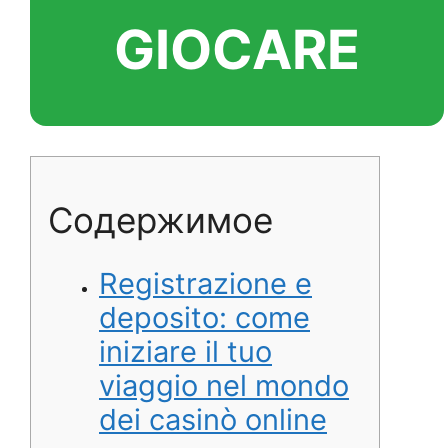
GIOCARE
Содержимое
Registrazione e
deposito: come
iniziare il tuo
viaggio nel mondo
dei casinò online