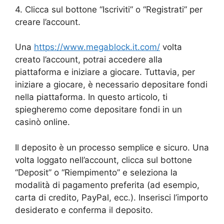
4. Clicca sul bottone “Iscriviti” o “Registrati” per
creare l’account.
Una
https://www.megablock.it.com/
volta
creato l’account, potrai accedere alla
piattaforma e iniziare a giocare. Tuttavia, per
iniziare a giocare, è necessario depositare fondi
nella piattaforma. In questo articolo, ti
spiegheremo come depositare fondi in un
casinò online.
Il deposito è un processo semplice e sicuro. Una
volta loggato nell’account, clicca sul bottone
“Deposit” o “Riempimento” e seleziona la
modalità di pagamento preferita (ad esempio,
carta di credito, PayPal, ecc.). Inserisci l’importo
desiderato e conferma il deposito.