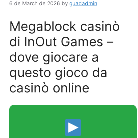
6 de March de 2026
by
guadadmin
Megablock casinò
di InOut Games –
dove giocare a
questo gioco da
casinò online