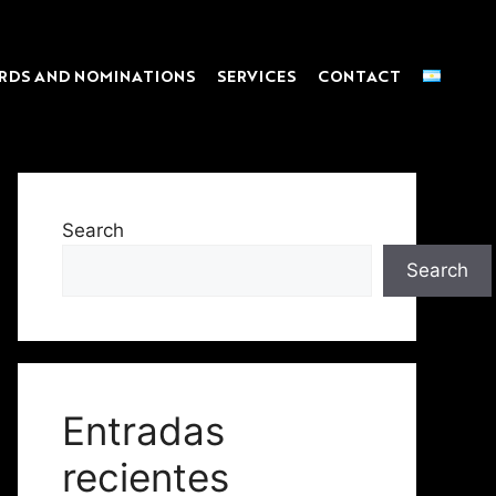
RDS AND NOMINATIONS
SERVICES
CONTACT
Search
Search
Entradas
recientes