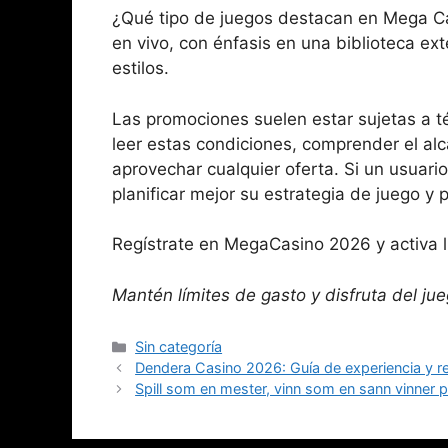
¿Qué tipo de juegos destacan en Mega Cas
en vivo, con énfasis en una biblioteca ex
estilos.
Las promociones suelen estar sujetas a t
leer estas condiciones, comprender el alc
aprovechar cualquier oferta. Si un usuari
planificar mejor su estrategia de juego y
Regístrate en MegaCasino 2026 y activa l
Mantén límites de gasto y disfruta del j
Sin categoría
Dendera Casino 2026: Guía de experiencia y r
Spill som en mester, vinn som en sann vinner 