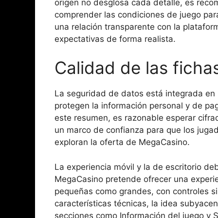
origen no desglosa cada detalle, es recome
comprender las condiciones de juego par
una relación transparente con la platafor
expectativas de forma realista.
Calidad de las fichas
La seguridad de datos está integrada en 
protegen la información personal y de pa
este resumen, es razonable esperar cifrad
un marco de confianza para que los jugad
exploran la oferta de MegaCasino.
La experiencia móvil y la de escritorio d
MegaCasino pretende ofrecer una experien
pequeñas como grandes, con controles si
características técnicas, la idea subyace
secciones como Información del juego y S