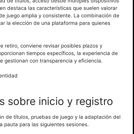
d de títulos, acceso desde múltiples dispositivos
n destaca las características que suelen valorar
de juego amplia y consistente. La combinación de
itar la elección de una plataforma para quienes
e retiro, conviene revisar posibles plazos y
roporcionan tiempos específicos, la experiencia de
 gestionan con transparencia y eficiencia.
dentidad
 sobre inicio y registro
ón de títulos, pruebas de juego y la adaptación del
a pauta para las siguientes sesiones.