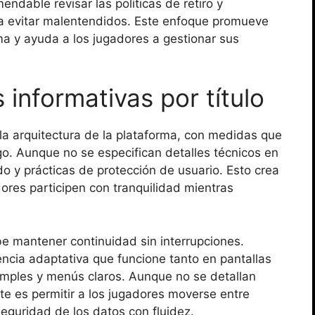
ndable revisar las políticas de retiro y
a evitar malentendidos. Este enfoque promueve
ma y ayuda a los jugadores a gestionar sus
 informativas por título
la arquitectura de la plataforma, con medidas que
go. Aunque no se especifican detalles técnicos en
o y prácticas de protección de usuario. Esto crea
ores participen con tranquilidad mientras
ebe mantener continuidad sin interrupciones.
cia adaptativa que funcione tanto en pantallas
mples y menús claros. Aunque no se detallan
nte es permitir a los jugadores moverse entre
eguridad de los datos con fluidez.