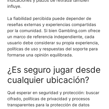
indicaciones y plazos de retirada también
influye.
La fiabilidad percibida puede depender de
reseñas externas y experiencias compartidas
por la comunidad. Si bien Gambling.com ofrece
un marco de referencia independiente, cada
usuario debe considerar su propia experiencia,
políticas de uso y respuestas del soporte para
formarse una opinión equilibrada.
¿Es seguro jugar desde
cualquier ubicación?
Qué esperar en seguridad y protección: buscar
cifrado, políticas de privacidad y procesos
transparentes para la protección de datos