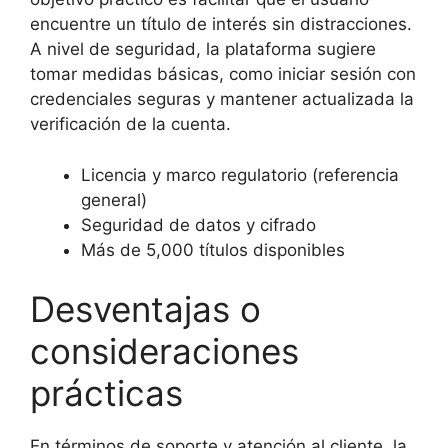
encuentre un título de interés sin distracciones.
A nivel de seguridad, la plataforma sugiere
tomar medidas básicas, como iniciar sesión con
credenciales seguras y mantener actualizada la
verificación de la cuenta.
Licencia y marco regulatorio (referencia
general)
Seguridad de datos y cifrado
Más de 5,000 títulos disponibles
Desventajas o
consideraciones
prácticas
En términos de soporte y atención al cliente, la