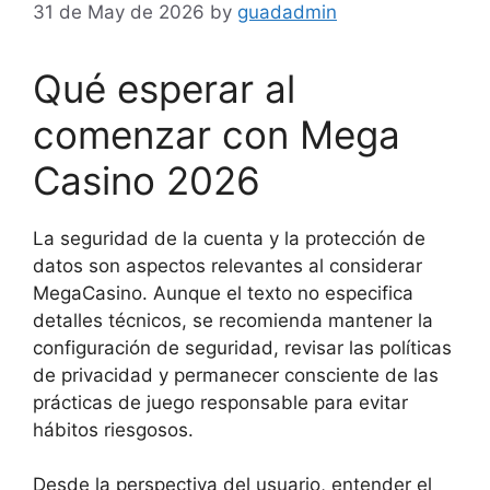
31 de May de 2026
by
guadadmin
Qué esperar al
comenzar con Mega
Casino 2026
La seguridad de la cuenta y la protección de
datos son aspectos relevantes al considerar
MegaCasino. Aunque el texto no especifica
detalles técnicos, se recomienda mantener la
configuración de seguridad, revisar las políticas
de privacidad y permanecer consciente de las
prácticas de juego responsable para evitar
hábitos riesgosos.
Desde la perspectiva del usuario, entender el