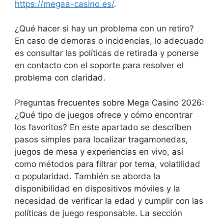
https://megaa-casino.es/
.
¿Qué hacer si hay un problema con un retiro?
En caso de demoras o incidencias, lo adecuado
es consultar las políticas de retirada y ponerse
en contacto con el soporte para resolver el
problema con claridad.
Preguntas frecuentes sobre Mega Casino 2026:
¿Qué tipo de juegos ofrece y cómo encontrar
los favoritos? En este apartado se describen
pasos simples para localizar tragamonedas,
juegos de mesa y experiencias en vivo, así
como métodos para filtrar por tema, volatilidad
o popularidad. También se aborda la
disponibilidad en dispositivos móviles y la
necesidad de verificar la edad y cumplir con las
políticas de juego responsable. La sección