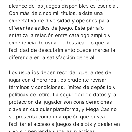
alcance de los juegos disponibles es esencial.
Con más de cinco mil títulos, existe una
expectativa de diversidad y opciones para
diferentes estilos de juego. Este párrafo
enfatiza la relación entre catálogo amplio y
experiencia de usuario, destacando que la
facilidad de descubrimiento puede marcar la
diferencia en la satisfacción general.
Los usuarios deben recordar que, antes de
jugar con dinero real, es prudente revisar
términos y condiciones, límites de depósito y
políticas de retiro. La seguridad de datos y la
protección del jugador son consideraciones
clave en cualquier plataforma, y Mega Casino
se presenta como una opción que busca
facilitar el acceso a juegos de slots y dealer en
vivo sin perder de vista las prácticas