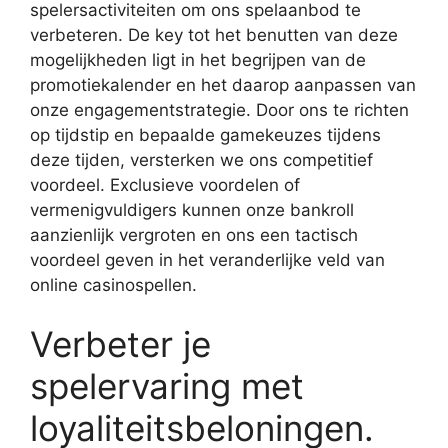
spelersactiviteiten om ons spelaanbod te
verbeteren. De key tot het benutten van deze
mogelijkheden ligt in het begrijpen van de
promotiekalender en het daarop aanpassen van
onze engagementstrategie. Door ons te richten
op tijdstip en bepaalde gamekeuzes tijdens
deze tijden, versterken we ons competitief
voordeel. Exclusieve voordelen of
vermenigvuldigers kunnen onze bankroll
aanzienlijk vergroten en ons een tactisch
voordeel geven in het veranderlijke veld van
online casinospellen.
Verbeter je
spelervaring met
loyaliteitsbeloningen.