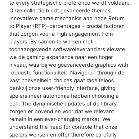
to every strategische preference wordt voldaan.
Onze collectie biedt gevarieerde themes,
innovatieve game mechanics and hoge Return
to Player (RTP)-percentages – crucial factoren
that zorgen voor a high engagement from
players. By samen te werken met
toonaangevende softwareleveranciers elevate
we de gaming experience naar een hoger
niveau, waarbij we geavanceerde graphics with
robuuste functionaliteit. Navigeren through de
vast hoeveelheid choices gaat moeiteloos
dankzij onze user-friendly interface, giving
spelers meer autonomie hebben choosing a
een. The dynamische updates of de library
zorgen er bovendien voor dat we relevant
remain in een ever-changing market. We
understand the need for controle that onze
spelers wensen en offer therefore carefully