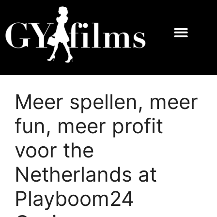
Meer spellen, meer
fun, meer profit
voor the
Netherlands at
Playboom24