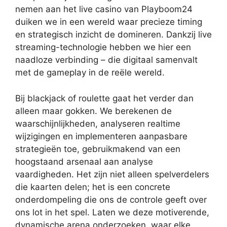
nemen aan het live casino van Playboom24
duiken we in een wereld waar precieze timing
en strategisch inzicht de domineren. Dankzij live
streaming-technologie hebben we hier een
naadloze verbinding – die digitaal samenvalt
met de gameplay in de reële wereld.
Bij blackjack of roulette gaat het verder dan
alleen maar gokken. We berekenen de
waarschijnlijkheden, analyseren realtime
wijzigingen en implementeren aanpasbare
strategieën toe, gebruikmakend van een
hoogstaand arsenaal aan analyse
vaardigheden. Het zijn niet alleen spelverdelers
die kaarten delen; het is een concrete
onderdompeling die ons de controle geeft over
ons lot in het spel. Laten we deze motiverende,
dynamische arena onderzoeken, waar elke