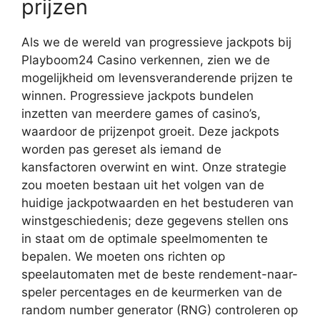
prijzen
Als we de wereld van progressieve jackpots bij
Playboom24 Casino verkennen, zien we de
mogelijkheid om levensveranderende prijzen te
winnen. Progressieve jackpots bundelen
inzetten van meerdere games of casino’s,
waardoor de prijzenpot groeit. Deze jackpots
worden pas gereset als iemand de
kansfactoren overwint en wint. Onze strategie
zou moeten bestaan uit het volgen van de
huidige jackpotwaarden en het bestuderen van
winstgeschiedenis; deze gegevens stellen ons
in staat om de optimale speelmomenten te
bepalen. We moeten ons richten op
speelautomaten met de beste rendement-naar-
speler percentages en de keurmerken van de
random number generator (RNG) controleren op