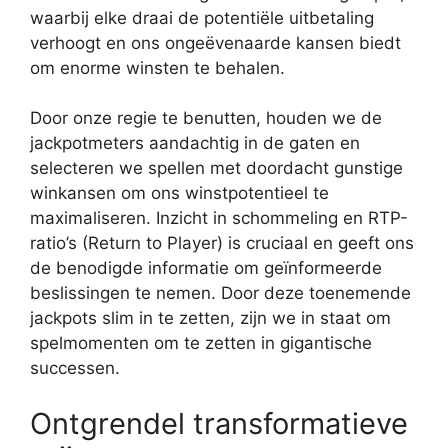
waarbij elke draai de potentiële uitbetaling
verhoogt en ons ongeëvenaarde kansen biedt
om enorme winsten te behalen.
Door onze regie te benutten, houden we de
jackpotmeters aandachtig in de gaten en
selecteren we spellen met doordacht gunstige
winkansen om ons winstpotentieel te
maximaliseren. Inzicht in schommeling en RTP-
ratio’s (Return to Player) is cruciaal en geeft ons
de benodigde informatie om geïnformeerde
beslissingen te nemen. Door deze toenemende
jackpots slim in te zetten, zijn we in staat om
spelmomenten om te zetten in gigantische
successen.
Ontgrendel transformatieve