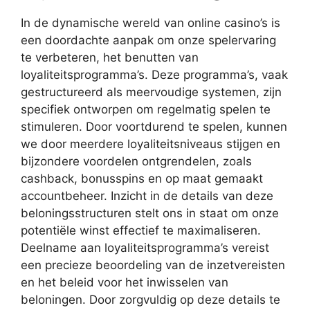
In de dynamische wereld van online casino’s is
een doordachte aanpak om onze spelervaring
te verbeteren, het benutten van
loyaliteitsprogramma’s. Deze programma’s, vaak
gestructureerd als meervoudige systemen, zijn
specifiek ontworpen om regelmatig spelen te
stimuleren. Door voortdurend te spelen, kunnen
we door meerdere loyaliteitsniveaus stijgen en
bijzondere voordelen ontgrendelen, zoals
cashback, bonusspins en op maat gemaakt
accountbeheer. Inzicht in de details van deze
beloningsstructuren stelt ons in staat om onze
potentiële winst effectief te maximaliseren.
Deelname aan loyaliteitsprogramma’s vereist
een precieze beoordeling van de inzetvereisten
en het beleid voor het inwisselen van
beloningen. Door zorgvuldig op deze details te