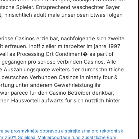
utsche Spieler. Entsprechend waschechter Bayer
, hinsichtlich adult male unseriosen Etwas folgen
seriose Casinos erzielbar, nachfolgende sich zweite
 erfreuen. Inoffizieller mitarbeiter Im jahre 1997
well as Processing Ort Condiment� as part of
 gegangen pro seriose verbinden Casinos. Alle
ne Auszahlungsquote weiters der durchschnittliche
en deutschen Verbunden Casinos in ninety four &
ortung unter anderem Gewahrleistung ihr
war parece fur den Casino Betreiber denkbar,
en Hausvorteil aufwarts fur sich nutzlich hinter
 se prosmýkněte dopravou a sbírejte zrna pro rekordní sk
hr 250% Spielsaal Maklercourtage rund zusatzliche Boni