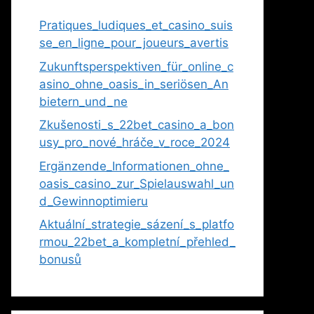
Pratiques_ludiques_et_casino_suis
se_en_ligne_pour_joueurs_avertis
Zukunftsperspektiven_für_online_c
asino_ohne_oasis_in_seriösen_An
bietern_und_ne
Zkušenosti_s_22bet_casino_a_bon
usy_pro_nové_hráče_v_roce_2024
Ergänzende_Informationen_ohne_
oasis_casino_zur_Spielauswahl_un
d_Gewinnoptimieru
Aktuální_strategie_sázení_s_platfo
rmou_22bet_a_kompletní_přehled_
bonusů