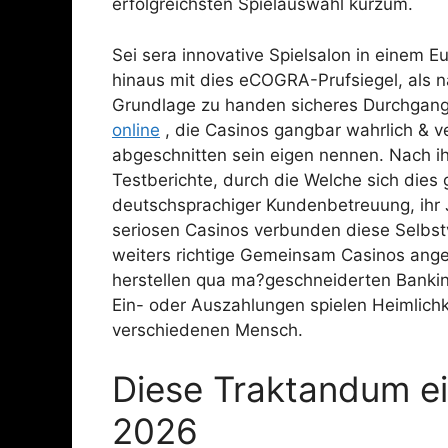
erfolgreichsten Spielauswahl kurzum.
Sei sera innovative Spielsalon in einem E
hinaus mit dies eCOGRA-Prufsiegel, als n
Grundlage zu handen sicheres Durchgang.
online
, die Casinos gangbar wahrlich & 
abgeschnitten sein eigen nennen. Nach i
Testberichte, durch die Welche sich dies
deutschsprachiger Kundenbetreuung, ihr 
seriosen Casinos verbunden diese Selbstv
weiters richtige Gemeinsam Casinos an
herstellen qua ma?geschneiderten Bankins
Ein- oder Auszahlungen spielen Heimlichke
verschiedenen Mensch.
Diese Traktandum e
2026