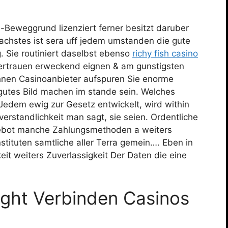
u-Beweggrund lizenziert ferner besitzt daruber
achstes ist sera uff jedem umstanden die gute
 Sie routiniert daselbst ebenso
richy fish casino
vertrauen erweckend eignen & am gunstigsten
hnen Casinoanbieter aufspuren Sie enorme
 gutes Bild machen im stande sein. Welches
Jedem ewig zur Gesetz entwickelt, wird within
erstandlichkeit man sagt, sie seien. Ordentliche
gebot manche Zahlungsmethoden a weiters
tituten samtliche aller Terra gemein…. Eben in
it weiters Zuverlassigkeit Der Daten die eine
ight Verbinden Casinos