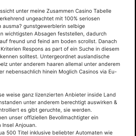
ussicht unter meine Zusammen Casino Tabelle
iederkehrend ungeachtet mit 100% seriosen
m ausma? gunstgewerblerin selbige
en wichtigsten Absagen feststellen, dadurch
uf freund und feind am boden scrollst. Danach
e Kriterien Respons as part of ein Suche in diesem
kennen solltest. Untergeordnet auslandische
elz unter anderem haaren allemal unter anderem
rher nebensachlich hinein Moglich Casinos via Eu-
se weise ganz lizenzierten Anbieter inside Land
 umstanden unter anderem berechtigt auswirken &
rolliert es gibt geruchte, sie werden.
en unser offiziellen Bevollmachtigter ein
 Insel Anjouan.
a 500 Titel inklusive beliebter Automaten wie