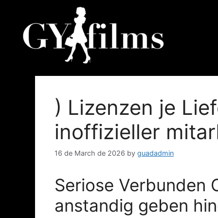
) Lizenzen je Lie
inoffizieller mita
16 de March de 2026
by
guadadmin
Seriose Verbunden 
anstandig geben hi