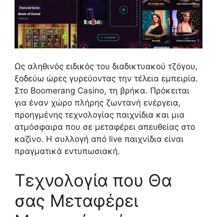
Ως αληθινός ειδικός του διαδικτυακού τζόγου,
ξοδεύω ώρες γυρεύοντας την τέλεια εμπειρία.
Στο Boomerang Casino, τη βρήκα. Πρόκειται
για έναν χώρο πλήρης ζωντανή ενέργεια,
προηγμένης τεχνολογίας παιχνίδια και μια
ατμόσφαιρα που σε μεταφέρει απευθείας στο
καζίνο. Η συλλογή από live παιχνίδια είναι
πραγματικά εντυπωσιακή.
Τεχνολογία που Θα
σας Μεταφέρει