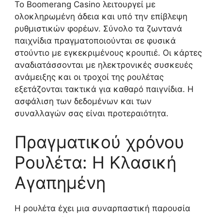
Το Boomerang Casino λειτουργεί με
ολοκληρωμένη άδεια και υπό την επίβλεψη
ρυθμιστικών φορέων. Σύνολο τα ζωντανά
παιχνίδια πραγματοποιούνται σε φυσικά
στούντιο με εγκεκριμένους κρουπιέ. Οι κάρτες
αναδιατάσσονται με ηλεκτρονικές συσκευές
ανάμειξης και οι τροχοί της ρουλέτας
εξετάζονται τακτικά για καθαρό παιγνίδια. Η
ασφάλιση των δεδομένων και των
συναλλαγών σας είναι προτεραιότητα.
Πραγματικού χρόνου
Ρουλέτα: Η Κλασική
Αγαπημένη
Η ρουλέτα έχει μια συναρπαστική παρουσία