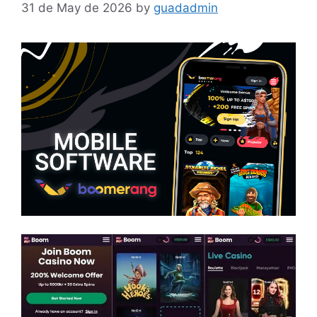
31 de May de 2026
by
guadadmin