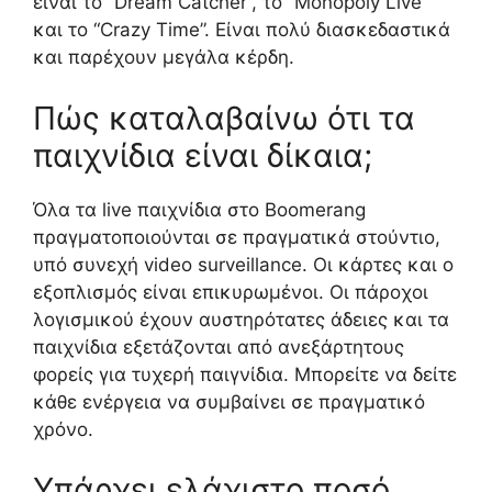
είναι το “Dream Catcher”, το “Monopoly Live”
και το “Crazy Time”. Είναι πολύ διασκεδαστικά
και παρέχουν μεγάλα κέρδη.
Πώς καταλαβαίνω ότι τα
παιχνίδια είναι δίκαια;
Όλα τα live παιχνίδια στο Boomerang
πραγματοποιούνται σε πραγματικά στούντιο,
υπό συνεχή video surveillance. Οι κάρτες και ο
εξοπλισμός είναι επικυρωμένοι. Οι πάροχοι
λογισμικού έχουν αυστηρότατες άδειες και τα
παιχνίδια εξετάζονται από ανεξάρτητους
φορείς για τυχερή παιγνίδια. Μπορείτε να δείτε
κάθε ενέργεια να συμβαίνει σε πραγματικό
χρόνο.
Υπάρχει ελάχιστο ποσό