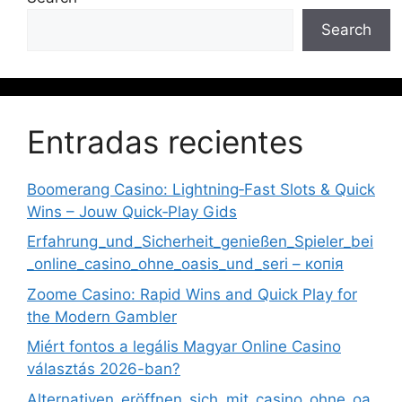
Search
Entradas recientes
Boomerang Casino: Lightning‑Fast Slots & Quick
Wins – Jouw Quick‑Play Gids
Erfahrung_und_Sicherheit_genießen_Spieler_bei
_online_casino_ohne_oasis_und_seri – копія
Zoome Casino: Rapid Wins and Quick Play for
the Modern Gambler
Miért fontos a legális Magyar Online Casino
választás 2026-ban?
Alternativen_eröffnen_sich_mit_casino_ohne_oa