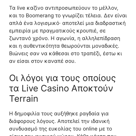
Τα live καζίνο αντιπροσωπεύουν το μέλλον,
και το Boomerang το γνωρίζει τέλεια. Δεν είναι
απλά ένα λογισμικό· αποτελεί μια διαδραστική
εμπειρία με πραγματικούς κρουπιέ, σε
ζωντανό χρόνο. Η αγωνία, η αλληλεπίδραση
και η αυθεντικότητα θεωρούνται μοναδικές.
Βιώνεις σαν να κάθεσαι στο τραπέζι, έστω κι
αν είσαι στον καναπέ σου.
Οι λόγοι για τους οποίους
τα Live Casino Αποκτούν
Terrain
Η δημοφιλία τους αυξήθηκε ραγδαία για
διάφορους λόγους. Αποτελεί την ιδανική
συνδυασμό της ευκολίας του online με το