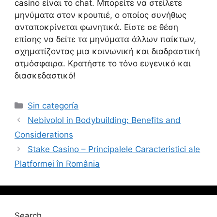
casino είναι το chat. Μπορείτε να στείλετε
μηνύματα στον κρουπιέ, ο οποίος συνήθως
ανταποκρίνεται φωνητικά. Είστε σε θέση
επίσης να δείτε τα μηνύματα άλλων παίκτων,
σχηματίζοντας μια κοινωνική και διαδραστική
ατμόσφαιρα. Κρατήστε το τόνο ευγενικό και
διασκεδαστικό!
Sin categoría
Nebivolol in Bodybuilding: Benefits and
Considerations
Stake Casino – Principalele Caracteristici ale
Platformei în România
Search