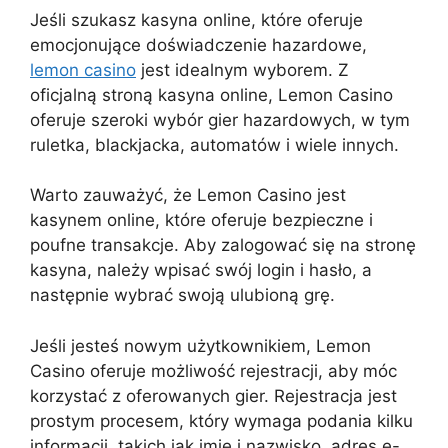
Jeśli szukasz kasyna online, które oferuje
emocjonujące doświadczenie hazardowe,
lemon casino
jest idealnym wyborem. Z
oficjalną stroną kasyna online, Lemon Casino
oferuje szeroki wybór gier hazardowych, w tym
ruletka, blackjacka, automatów i wiele innych.
Warto zauważyć, że Lemon Casino jest
kasynem online, które oferuje bezpieczne i
poufne transakcje. Aby zalogować się na stronę
kasyna, należy wpisać swój login i hasło, a
następnie wybrać swoją ulubioną grę.
Jeśli jesteś nowym użytkownikiem, Lemon
Casino oferuje możliwość rejestracji, aby móc
korzystać z oferowanych gier. Rejestracja jest
prostym procesem, który wymaga podania kilku
informacji, takich jak imię i nazwisko, adres e-