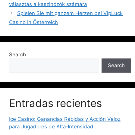
választás a kaszinózók számára
Spielen Sie mit ganzem Herzen bei VipLuck
Casino in Österreich
Search
Search
Entradas recientes
Ice Casino: Ganancias Rápidas y Acción Veloz
para Jugadores de Alta‑Intensidad