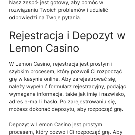
Nasz zespół jest gotowy, aby pomóc w
rozwiązaniu Twoich problemów i udzielić
odpowiedzi na Twoje pytania.
Rejestracja i Depozyt w
Lemon Casino
W Lemon Casino, rejestracja jest prostym i
szybkim procesem, który pozwoli Ci rozpocząć
grę w kasynie online. Aby zarejestrować się,
należy wypełnić formularz rejestracyjny, podając
wymagane informacje, takie jak imię i nazwisko,
adres e-mail i hasło. Po zarejestrowaniu się,
możesz dokonać depozytu, aby rozpocząć grę.
Depozyt w Lemon Casino jest prostym
procesem, który pozwoli Ci rozpocząć grę. Aby