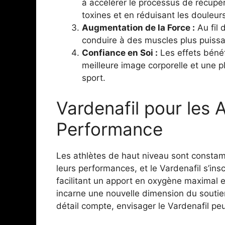
à accélérer le processus de récupér
toxines et en réduisant les douleur
Augmentation de la Force :
Au fil 
conduire à des muscles plus puissa
Confiance en Soi :
Les effets bénéf
meilleure image corporelle et une p
sport.
Vardenafil pour les 
Performance
Les athlètes de haut niveau sont constam
leurs performances, et le Vardenafil s’in
facilitant un apport en oxygène maximal 
incarne une nouvelle dimension du souti
détail compte, envisager le Vardenafil peut 