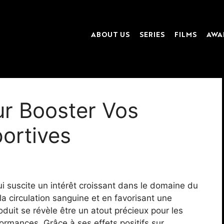
ABOUT US
SERIES
FILMS
AWA
ur Booster Vos
ortives
i suscite un intérêt croissant dans le domaine du
la circulation sanguine et en favorisant une
duit se révèle être un atout précieux pour les
ormances. Grâce à ses effets positifs sur