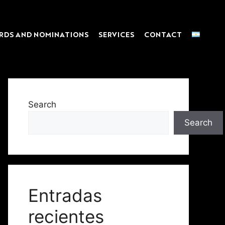
RDS AND NOMINATIONS
SERVICES
CONTACT
Search
Search
Entradas
recientes