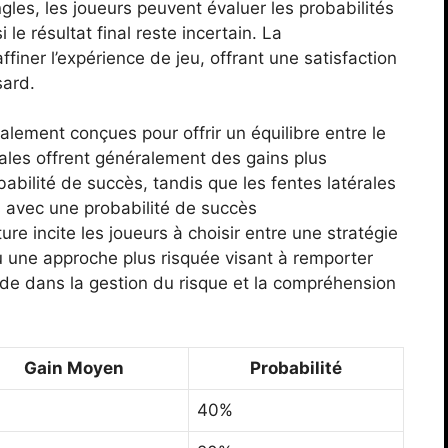
gles, les joueurs peuvent évaluer les probabilités
e résultat final reste incertain. La
ner l’expérience de jeu, offrant une satisfaction
sard.
alement conçues pour offrir un équilibre entre le
ales offrent généralement des gains plus
bilité de succès, tandis que les fentes latérales
 avec une probabilité de succès
re incite les joueurs à choisir entre une stratégie
 une approche plus risquée visant à remporter
de dans la gestion du risque et la compréhension
Gain Moyen
Probabilité
40%