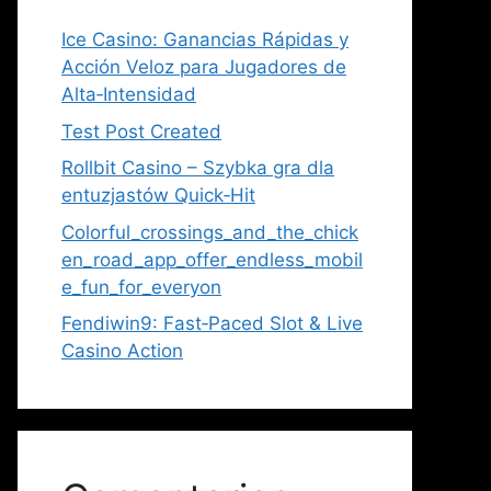
Ice Casino: Ganancias Rápidas y
Acción Veloz para Jugadores de
Alta‑Intensidad
Test Post Created
Rollbit Casino – Szybka gra dla
entuzjastów Quick‑Hit
Colorful_crossings_and_the_chick
en_road_app_offer_endless_mobil
e_fun_for_everyon
Fendiwin9: Fast‑Paced Slot & Live
Casino Action