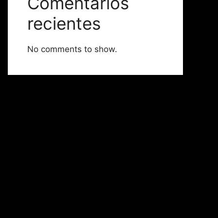
Comentarios
recientes
No comments to show.