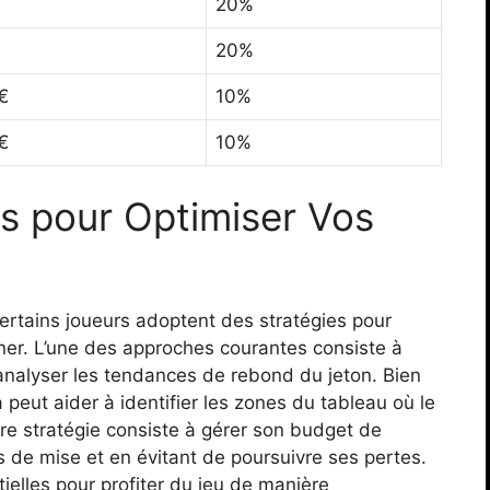
20%
20%
€
10%
€
10%
es pour Optimiser Vos
certains joueurs adoptent des stratégies pour
ner. L’une des approches courantes consiste à
 analyser les tendances de rebond du jeton. Bien
 peut aider à identifier les zones du tableau où le
tre stratégie consiste à gérer son budget de
s de mise et en évitant de poursuivre ses pertes.
ntielles pour profiter du jeu de manière