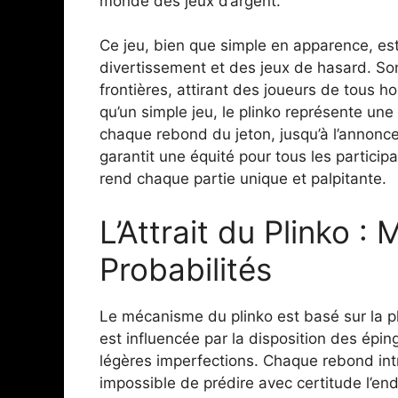
monde des jeux d’argent.
Ce jeu, bien que simple en apparence, es
divertissement et des jeux de hasard. Son
frontières, attirant des joueurs de tous h
qu’un simple jeu, le plinko représente un
chaque rebond du jeton, jusqu’à l’annonce 
garantit une équité pour tous les particip
rend chaque partie unique et palpitante.
L’Attrait du Plinko :
Probabilités
Le mécanisme du plinko est basé sur la phy
est influencée par la disposition des éping
légères imperfections. Chaque rebond intr
impossible de prédire avec certitude l’endr