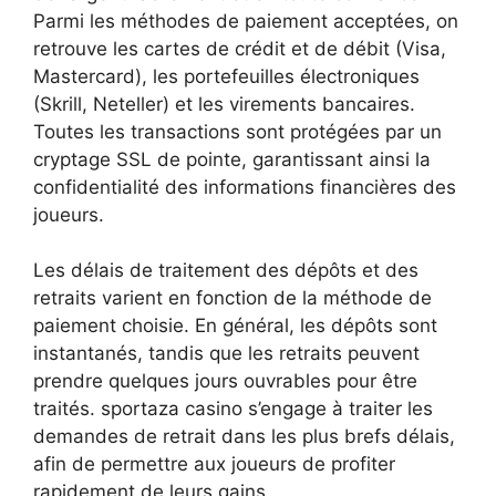
Parmi les méthodes de paiement acceptées, on
retrouve les cartes de crédit et de débit (Visa,
Mastercard), les portefeuilles électroniques
(Skrill, Neteller) et les virements bancaires.
Toutes les transactions sont protégées par un
cryptage SSL de pointe, garantissant ainsi la
confidentialité des informations financières des
joueurs.
Les délais de traitement des dépôts et des
retraits varient en fonction de la méthode de
paiement choisie. En général, les dépôts sont
instantanés, tandis que les retraits peuvent
prendre quelques jours ouvrables pour être
traités. sportaza casino s’engage à traiter les
demandes de retrait dans les plus brefs délais,
afin de permettre aux joueurs de profiter
rapidement de leurs gains.