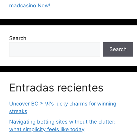
madcasino Now!
Search
Search
Entradas recientes
Uncover BC 게임’s lucky charms for winning
streaks
Navigating betting sites without the clutter:
what simplicity feels like today