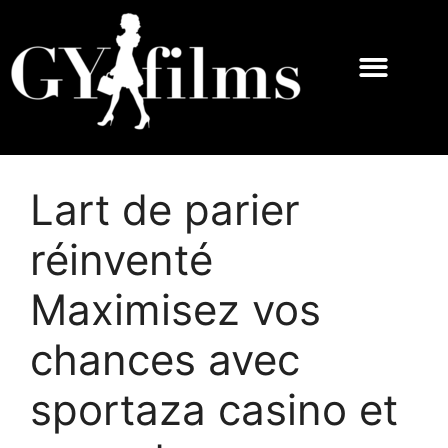
Lart de parier
réinventé
Maximisez vos
chances avec
sportaza casino et