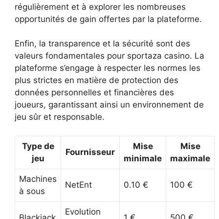
régulièrement et à explorer les nombreuses
opportunités de gain offertes par la plateforme.
Enfin, la transparence et la sécurité sont des
valeurs fondamentales pour sportaza casino. La
plateforme s’engage à respecter les normes les
plus strictes en matière de protection des
données personnelles et financières des
joueurs, garantissant ainsi un environnement de
jeu sûr et responsable.
Type de
Mise
Mise
Fournisseur
jeu
minimale
maximale
Machines
NetEnt
0.10 €
100 €
à sous
Evolution
Blackjack
1 €
500 €