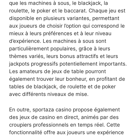
que les machines à sous, le blackjack, la
roulette, le poker et le baccarat. Chaque jeu est
disponible en plusieurs variantes, permettant
aux joueurs de choisir l’option qui correspond le
mieux à leurs préférences et à leur niveau
d’expérience. Les machines à sous sont
particulièrement populaires, grâce à leurs
thèmes variés, leurs bonus attractifs et leurs
jackpots progressifs potentiellement importants.
Les amateurs de jeux de table pourront
également trouver leur bonheur, en profitant de
tables de blackjack, de roulette et de poker
avec différents niveaux de mise.
En outre, sportaza casino propose également
des jeux de casino en direct, animés par des
croupiers professionnels en temps réel. Cette
fonctionnalité offre aux joueurs une expérience