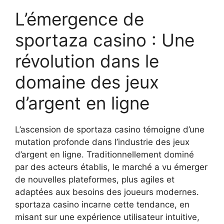
L’émergence de
sportaza casino : Une
révolution dans le
domaine des jeux
d’argent en ligne
L’ascension de sportaza casino témoigne d’une
mutation profonde dans l’industrie des jeux
d’argent en ligne. Traditionnellement dominé
par des acteurs établis, le marché a vu émerger
de nouvelles plateformes, plus agiles et
adaptées aux besoins des joueurs modernes.
sportaza casino incarne cette tendance, en
misant sur une expérience utilisateur intuitive,