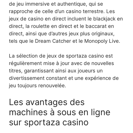
de jeu immersive et authentique, qui se
rapproche de celle d’un casino terrestre. Les
jeux de casino en direct incluent le blackjack en
direct, la roulette en direct et le baccarat en
direct, ainsi que d’autres jeux plus originaux,
tels que le Dream Catcher et le Monopoly Live.
La sélection de jeux de sportaza casino est
régulièrement mise à jour avec de nouvelles
titres, garantissant ainsi aux joueurs un
divertissement constant et une expérience de
jeu toujours renouvelée.
Les avantages des
machines à sous en ligne
sur sportaza casino