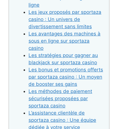
ligne
Les jeux proposés par sportaza
casino : Un univers de
divertissement sans limites
Les avantages des machines à
sous en ligne sur sportaza
casino
Les stratégies pour gagner au
blackjack sur sportaza casino
Les bonus et promotions offerts
par sportaza casino : Un moyen
de booster ses gains
Les méthodes de paiement
sécurisées proposées par
sportaza casino
L’assistance clientèle de
sportaza casino : Une équipe
dédiée à votre service