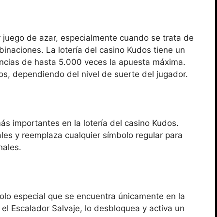
r juego de azar, especialmente cuando se trata de
inaciones. La lotería del casino Kudos tiene un
ncias de hasta 5.000 veces la apuesta máxima.
vos, dependiendo del nivel de suerte del jugador.
ás importantes en la lotería del casino Kudos.
ales y reemplaza cualquier símbolo regular para
nales.
olo especial que se encuentra únicamente en la
el Escalador Salvaje, lo desbloquea y activa un