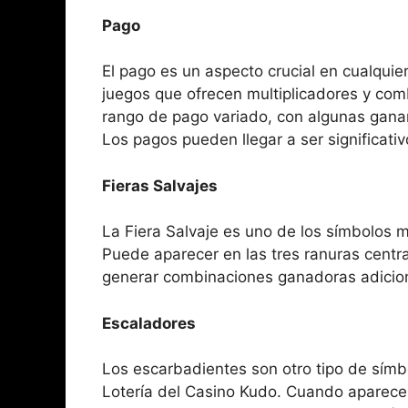
Pago
El pago es un aspecto crucial en cualquie
juegos que ofrecen multiplicadores y comb
rango de pago variado, con algunas gana
Los pagos pueden llegar a ser significati
Fieras Salvajes
La Fiera Salvaje es uno de los símbolos m
Puede aparecer en las tres ranuras centr
generar combinaciones ganadoras adicio
Escaladores
Los escarbadientes son otro tipo de símb
Lotería del Casino Kudo. Cuando aparece 