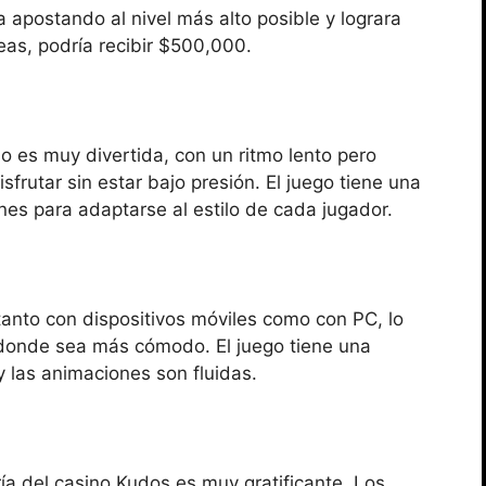
ra apostando al nivel más alto posible y lograra
as, podría recibir $500,000.
do es muy divertida, con un ritmo lento pero
sfrutar sin estar bajo presión. El juego tiene una
nes para adaptarse al estilo de cada jugador.
tanto con dispositivos móviles como con PC, lo
 donde sea más cómodo. El juego tiene una
 y las animaciones son fluidas.
ería del casino Kudos es muy gratificante. Los