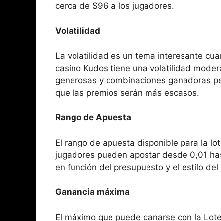
cerca de $96 a los jugadores.
Volatilidad
La volatilidad es un tema interesante cuan
casino Kudos tiene una volatilidad moder
generosas y combinaciones ganadoras pe
que las premios serán más escasos.
Rango de Apuesta
El rango de apuesta disponible para la lo
jugadores pueden apostar desde 0,01 hasta
en función del presupuesto y el estilo del
Ganancia máxima
El máximo que puede ganarse con la Lote