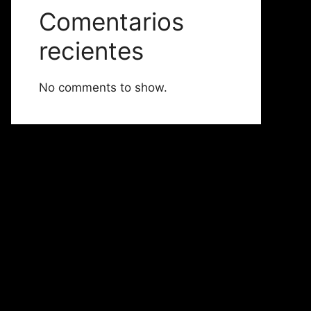
Comentarios
recientes
No comments to show.