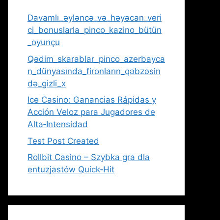
Davamlı_əyləncə_və_həyəcan_veri
ci_bonuslarla_pinco_kazino_bütün
_oyunçu
Qədim_skarablar_pinco_azerbayca
n_dünyasında_fironların_qəbzəsin
də_gizli_x
Ice Casino: Ganancias Rápidas y
Acción Veloz para Jugadores de
Alta‑Intensidad
Test Post Created
Rollbit Casino – Szybka gra dla
entuzjastów Quick‑Hit