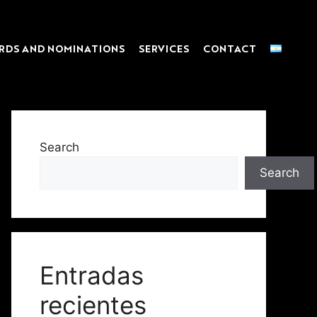
RDS AND NOMINATIONS
SERVICES
CONTACT
Search
Search
Entradas
recientes