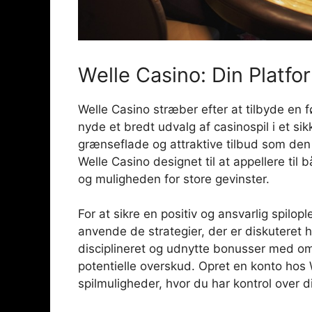
Welle Casino: Din Platfor
Welle Casino stræber efter at tilbyde en f
nyde et bredt udvalg af casinospil i et s
grænseflade og attraktive tilbud som de
Welle Casino designet til at appellere til
og muligheden for store gevinster.
For at sikre en positiv og ansvarlig spilopl
anvende de strategier, der er diskuteret he
disciplineret og udnytte bonusser med o
potentielle overskud. Opret en konto hos 
spilmuligheder, hvor du har kontrol over d