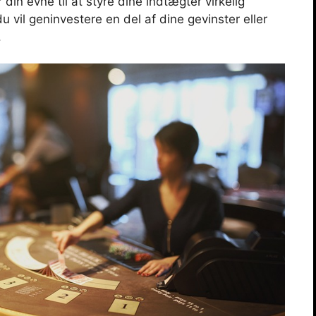
din evne til at styre dine indtægter virkelig
u vil geninvestere en del af dine gevinster eller
.