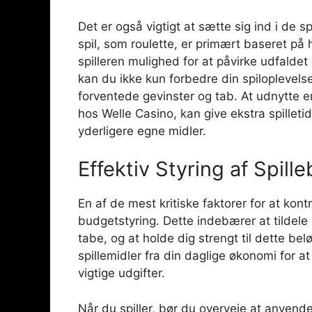
Det er også vigtigt at sætte sig ind i de sp
spil, som roulette, er primært baseret på 
spilleren mulighed for at påvirke udfalde
kan du ikke kun forbedre din spiloplevels
forventede gevinster og tab. At udnytte
hos Welle Casino, kan give ekstra spilletid 
yderligere egne midler.
Effektiv Styring af Spill
En af de mest kritiske faktorer for at kont
budgetstyring. Dette indebærer at tildele et
tabe, og at holde dig strengt til dette bel
spillemidler fra din daglige økonomi for 
vigtige udgifter.
Når du spiller, bør du overveje at anvende 