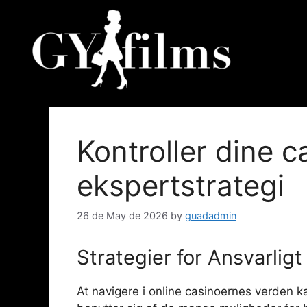
Kontroller dine 
ekspertstrategi
26 de May de 2026
by
guadadmin
Strategier for Ansvarligt
At navigere i online casinoernes verden