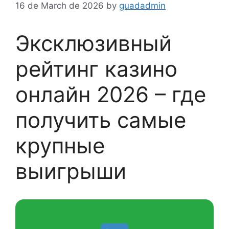
16 de March de 2026
by
guadadmin
Эксклюзивный
рейтинг казино
онлайн 2026 – где
получить самые
крупные
выигрыши