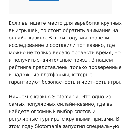
Если вы ищете место для заработка крупных
выигрышей, то стоит обратить внимание на
онлайн-казино. В этом году мы провели
исследование и составили топ казино, где
можно не только весело провести время, но
и получить значительные призы. В нашем
рейтинге представлены только проверенные
и надежные платформы, которые
гарантируют безопасность и честность игры.
Начнем с казино Slotomania. Это одно из
самых популярных онлайн-казино, где вы
найдете огромный выбор слотов и
регулярные турниры с крупными призами. В
этом году Slotomania запустил специальную