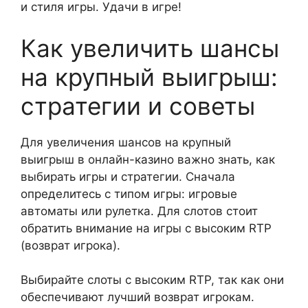
и стиля игры. Удачи в игре!
Как увеличить шансы
на крупный выигрыш:
стратегии и советы
Для увеличения шансов на крупный
выигрыш в онлайн-казино важно знать, как
выбирать игры и стратегии. Сначала
определитесь с типом игры: игровые
автоматы или рулетка. Для слотов стоит
обратить внимание на игры с высоким RTP
(возврат игрока).
Выбирайте слоты с высоким RTP, так как они
обеспечивают лучший возврат игрокам.