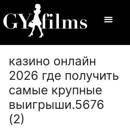
казино онлайн
2026 где получить
самые крупные
выигрыши.5676
(2)