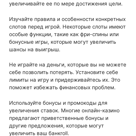
увеличивайте ее по мере достижения цели.
Изучайте правила и особенности конкретных
слотов перед игрой. Некоторые слоты имеют
особые функции, такие как фри-спины или
бонусные игры, которые могут увеличить
шансы на выигрыш.
Не играйте на деньги, которые вы не можете
себе позволить потерять. Установите себе
лимиты на игру и придерживайтесь их. Это
поможет избежать финансовых проблем.
Используйте бонусы и промокоды для
увеличения ставок. Многие онлайн-казино
предлагают приветственные бонусы и
другие предложения, которые могут
увеличить ваш банкroll.