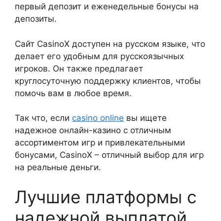
первый депозит и еженедельные бонусы на
депозиты.
Сайт CasinoX доступен на русском языке, что
делает его удобным для русскоязычных
игроков. Он также предлагает
круглосуточную поддержку клиентов, чтобы
помочь вам в любое время.
Так что, если
casino online
вы ищете
надежное онлайн-казино с отличным
ассортиментом игр и привлекательными
бонусами, CasinoX – отличный выбор для игр
на реальные деньги.
Лучшие платформы с
надежной выплатой