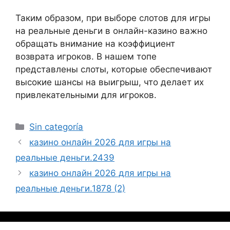
Таким образом, при выборе слотов для игры
на реальные деньги в онлайн-казино важно
обращать внимание на коэффициент
возврата игроков. В нашем топе
представлены слоты, которые обеспечивают
высокие шансы на выигрыш, что делает их
привлекательными для игроков.
Sin categoría
казино онлайн 2026 для игры на
реальные деньги.2439
казино онлайн 2026 для игры на
реальные деньги.1878 (2)