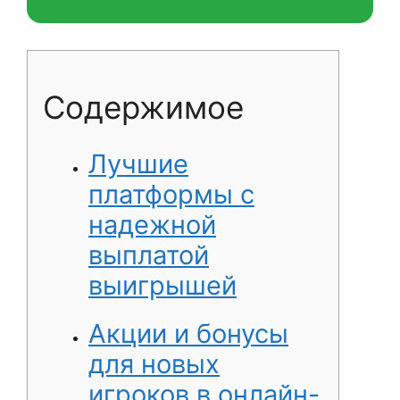
Содержимое
Лучшие
платформы с
надежной
выплатой
выигрышей
Акции и бонусы
для новых
игроков в онлайн-