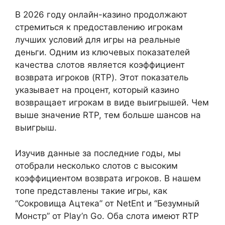
В 2026 году онлайн-казино продолжают
стремиться к предоставлению игрокам
лучших условий для игры на реальные
деньги. Одним из ключевых показателей
качества слотов является коэффициент
возврата игроков (RTP). Этот показатель
указывает на процент, который казино
возвращает игрокам в виде выигрышей. Чем
выше значение RTP, тем больше шансов на
выигрыш.
Изучив данные за последние годы, мы
отобрали несколько слотов с высоким
коэффициентом возврата игроков. В нашем
топе представлены такие игры, как
“Сокровища Ацтека” от NetEnt и “Безумный
Монстр” от Play’n Go. Оба слота имеют RTP