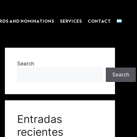
RDS AND NOMINATIONS
SERVICES
CONTACT
Search
Search
Entradas
recientes