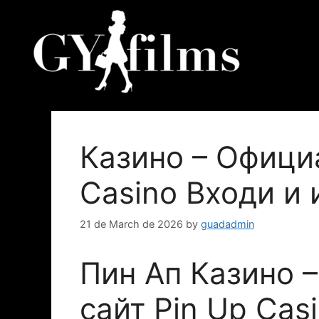
Казино – Офици
Casino Входи и 
21 de March de 2026
by
guadadmin
Пин Ап Казино 
сайт Pin Up Cas