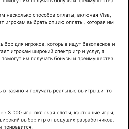
 помогут им получать бонусы и преимущества.
ам несколько способов оплаты, включая Visa,
ляет игрокам выбрать опцию оплаты, которая им
 выбор для игроков, которые ищут безопасное и
ет игрокам широкий спектр игр и услуг, а
 помогут им получать бонусы и преимущества.
ь в казино и получать реальные выигрыши, то
лее 3 000 игр, включая слоты, карточные игры,
широкий выбор игр от ведущих разработчиков,
м понравится.