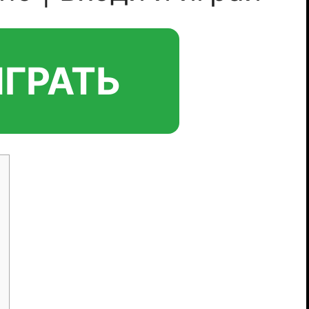
ГРАТЬ