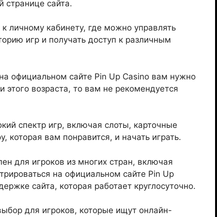
й странице сайта.
 к личному кабинету, где можно управлять
орию игр и получать доступ к различным
 на официальном сайте Pin Up Casino вам нужно
ли этого возраста, то вам не рекомендуется
окий спектр игр, включая слоты, карточные
у, которая вам понравится, и начать играть.
пен для игроков из многих стран, включая
стрироваться на официальном сайте Pin Up
держке сайта, которая работает круглосуточно.
 выбор для игроков, которые ищут онлайн-