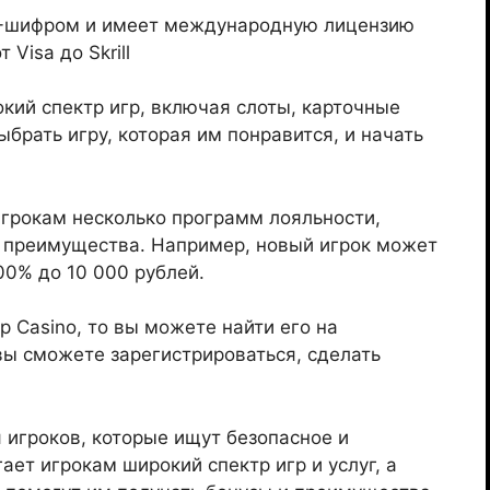
L-шифром и имеет международную лицензию
Visa до Skrill
окий спектр игр, включая слоты, карточные
ыбрать игру, которая им понравится, и начать
 игрокам несколько программ лояльности,
и преимущества. Например, новый игрок может
00% до 10 000 рублей.
p Casino, то вы можете найти его на
 вы сможете зарегистрироваться, сделать
я игроков, которые ищут безопасное и
ет игрокам широкий спектр игр и услуг, а