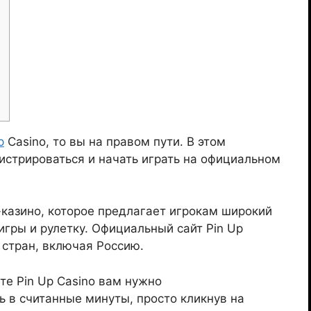
p
Casino, то вы на правом пути. В этом
истрироваться и начать играть на официальном
н-казино, которое предлагает игрокам широкий
игры и рулетку. Официальный сайт Pin Up
 стран, включая Россию.
те Pin Up Casino вам нужно
ь в считанные минуты, просто кликнув на