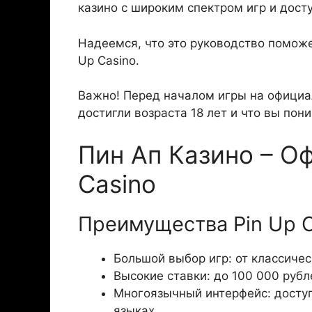
казино с широким спектром игр и дос
Надеемся, что это руководство поможе
Up Casino.
Важно! Перед началом игры на официал
достигли возраста 18 лет и что вы пон
Пин Ап Казино – О
Casino
Преимущества Pin Up C
Большой выбор игр: от классичес
Высокие ставки: до 100 000 рубл
Многоязычный интерфейс: доступ
языках