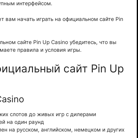
тупным интерфейсом.
т вам начать играть на официальном сайте Pin
ьном сайте Pin Up Casino убедитесь, что вы
имаете правила и условия игры.
фициальный сайт Pin Up
asino
ких слотов до живых игр с дилерами
ей на один раунд
ен на русском, английском, немецком и других