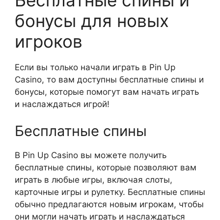
бонусы для новых
игроков
Если вы только начали играть в Pin Up
Casino, то вам доступны бесплатные спины и
бонусы, которые помогут вам начать играть
и наслаждаться игрой!
Бесплатные спины
В Pin Up Casino вы можете получить
бесплатные спины, которые позволяют вам
играть в любые игры, включая слоты,
карточные игры и рулетку. Бесплатные спины
обычно предлагаются новым игрокам, чтобы
они могли начать играть и наслаждаться