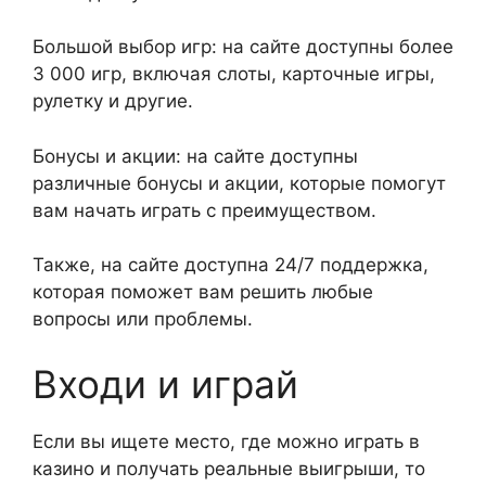
Большой выбор игр: на сайте доступны более
3 000 игр, включая слоты, карточные игры,
рулетку и другие.
Бонусы и акции: на сайте доступны
различные бонусы и акции, которые помогут
вам начать играть с преимуществом.
Также, на сайте доступна 24/7 поддержка,
которая поможет вам решить любые
вопросы или проблемы.
Входи и играй
Если вы ищете место, где можно играть в
казино и получать реальные выигрыши, то