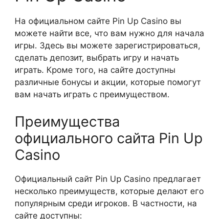
На официальном сайте Pin Up Casino вы
можете найти все, что вам нужно для начала
игры. Здесь вы можете зарегистрироваться,
сделать депозит, выбрать игру и начать
играть. Кроме того, на сайте доступны
различные бонусы и акции, которые помогут
вам начать играть с преимуществом.
Преимущества
официального сайта Pin Up
Casino
Официальный сайт Pin Up Casino предлагает
несколько преимуществ, которые делают его
популярным среди игроков. В частности, на
сайте доступны: