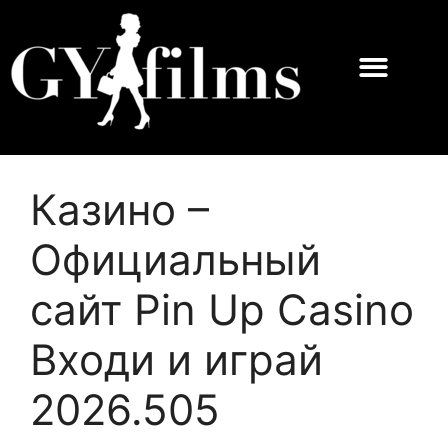
Казино –
Официальный
сайт Pin Up Casino
Входи и играй
2026.505