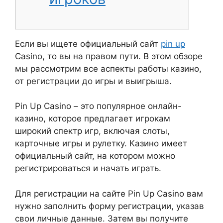
Если вы ищете официальный сайт
pin up
Casino, то вы на правом пути. В этом обзоре
мы рассмотрим все аспекты работы казино,
от регистрации до игры и выигрыша.
Pin Up Casino – это популярное онлайн-
казино, которое предлагает игрокам
широкий спектр игр, включая слоты,
карточные игры и рулетку. Казино имеет
официальный сайт, на котором можно
регистрироваться и начать играть.
Для регистрации на сайте Pin Up Casino вам
нужно заполнить форму регистрации, указав
свои личные данные. Затем вы получите