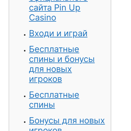
сайта Pin Up
Casino
Входи и играй
Бесплатные
спины и бонусы
для новых
игроков
Бесплатные
спины
Бонусы для новых
игроков