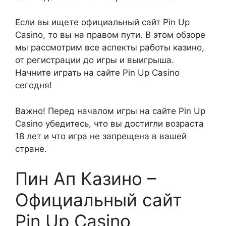
Если вы ищете официальный сайт Pin Up
Casino, то вы на правом пути. В этом обзоре
мы рассмотрим все аспекты работы казино,
от регистрации до игры и выигрыша.
Начните играть на сайте Pin Up Casino
сегодня!
Важно! Перед началом игры на сайте Pin Up
Casino убедитесь, что вы достигли возраста
18 лет и что игра не запрещена в вашей
стране.
Пин Ап Казино –
Официальный сайт
Pin Up Casino