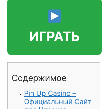
ИГРАТЬ
Содержимое
Pin Up Casino –
Официальный Сайт