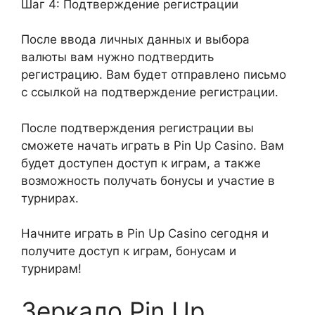
Шаг 4: Подтверждение регистрации
После ввода личных данных и выбора
валюты вам нужно подтвердить
регистрацию. Вам будет отправлено письмо
с ссылкой на подтверждение регистрации.
После подтверждения регистрации вы
сможете начать играть в Pin Up Casino. Вам
будет доступен доступ к играм, а также
возможность получать бонусы и участие в
турнирах.
Начните играть в Pin Up Casino сегодня и
получите доступ к играм, бонусам и
турнирам!
Зеркало Pin Up