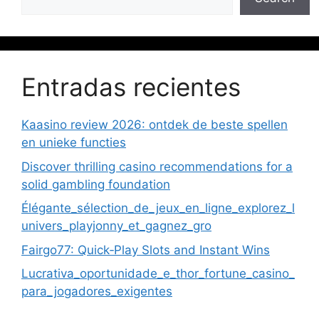
Entradas recientes
Kaasino review 2026: ontdek de beste spellen
en unieke functies
Discover thrilling casino recommendations for a
solid gambling foundation
Élégante_sélection_de_jeux_en_ligne_explorez_l
univers_playjonny_et_gagnez_gro
Fairgo77: Quick‑Play Slots and Instant Wins
Lucrativa_oportunidade_e_thor_fortune_casino_
para_jogadores_exigentes