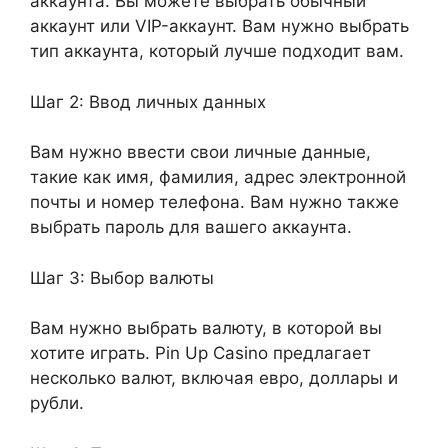
аккаунта. Вы можете выбрать обычный
аккаунт или VIP-аккаунт. Вам нужно выбрать
тип аккаунта, который лучше подходит вам.
Шаг 2: Ввод личных данных
Вам нужно ввести свои личные данные,
такие как имя, фамилия, адрес электронной
почты и номер телефона. Вам нужно также
выбрать пароль для вашего аккаунта.
Шаг 3: Выбор валюты
Вам нужно выбрать валюту, в которой вы
хотите играть. Pin Up Casino предлагает
несколько валют, включая евро, доллары и
рубли.