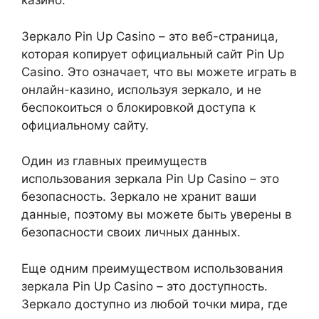
казино.
Зеркало Pin Up Casino – это веб-страница,
которая копирует официальный сайт Pin Up
Casino. Это означает, что вы можете играть в
онлайн-казино, используя зеркало, и не
беспокоиться о блокировкой доступа к
официальному сайту.
Один из главных преимуществ
использования зеркала Pin Up Casino – это
безопасность. Зеркало не хранит ваши
данные, поэтому вы можете быть уверены в
безопасности своих личных данных.
Еще одним преимуществом использования
зеркала Pin Up Casino – это доступность.
Зеркало доступно из любой точки мира, где