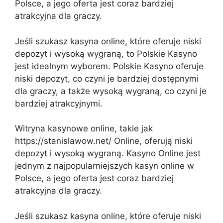
Polsce, a jego oferta jest coraz bardziej
atrakcyjna dla graczy.
Jeśli szukasz kasyna online, które oferuje niski
depozyt i wysoką wygraną, to Polskie Kasyno
jest idealnym wyborem. Polskie Kasyno oferuje
niski depozyt, co czyni je bardziej dostępnymi
dla graczy, a także wysoką wygraną, co czyni je
bardziej atrakcyjnymi.
Witryna kasynowe online, takie jak
https://stanislawow.net/ Online, oferują niski
depozyt i wysoką wygraną. Kasyno Online jest
jednym z najpopularniejszych kasyn online w
Polsce, a jego oferta jest coraz bardziej
atrakcyjna dla graczy.
Jeśli szukasz kasyna online, które oferuje niski