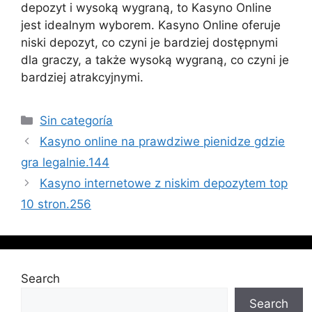
depozyt i wysoką wygraną, to Kasyno Online
jest idealnym wyborem. Kasyno Online oferuje
niski depozyt, co czyni je bardziej dostępnymi
dla graczy, a także wysoką wygraną, co czyni je
bardziej atrakcyjnymi.
Sin categoría
Kasyno online na prawdziwe pienidze gdzie
gra legalnie.144
Kasyno internetowe z niskim depozytem top
10 stron.256
Search
Search