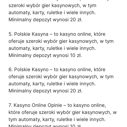
szeroki wybór gier kasynowych, w tym
automaty, karty, ruletke i wiele innych.
Minimalny depozyt wynosi 20 zł.
5. Polskie Kasyna – to kasyno online, które
oferuje szeroki wybór gier kasynowych, w tym
automaty, karty, ruletke i wiele innych.
Minimalny depozyt wynosi 10 zł.
6. Polskie Kasyno – to kasyno online, które
oferuje szeroki wybór gier kasynowych, w tym
automaty, karty, ruletke i wiele innych.
Minimalny depozyt wynosi 20 zł.
7. Kasyno Online Opinie – to kasyno online,
które oferuje szeroki wybór gier kasynowych, w
tym automaty, karty, ruletke i wiele innych.
Minimalny depozyt wynosi 10 zł.