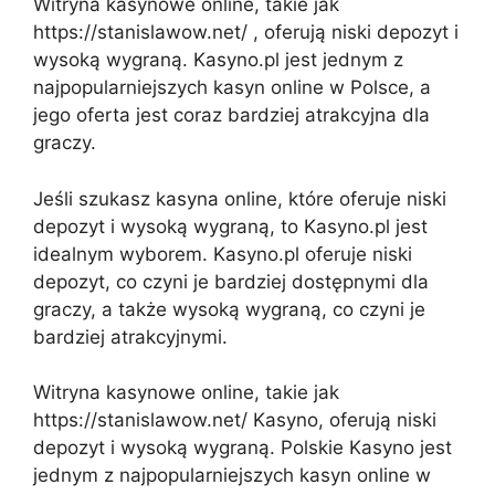
Witryna kasynowe online, takie jak
https://stanislawow.net/ , oferują niski depozyt i
wysoką wygraną. Kasyno.pl jest jednym z
najpopularniejszych kasyn online w Polsce, a
jego oferta jest coraz bardziej atrakcyjna dla
graczy.
Jeśli szukasz kasyna online, które oferuje niski
depozyt i wysoką wygraną, to Kasyno.pl jest
idealnym wyborem. Kasyno.pl oferuje niski
depozyt, co czyni je bardziej dostępnymi dla
graczy, a także wysoką wygraną, co czyni je
bardziej atrakcyjnymi.
Witryna kasynowe online, takie jak
https://stanislawow.net/ Kasyno, oferują niski
depozyt i wysoką wygraną. Polskie Kasyno jest
jednym z najpopularniejszych kasyn online w