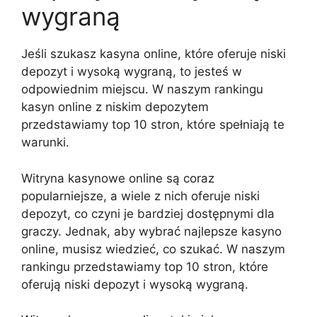
wygraną
Jeśli szukasz kasyna online, które oferuje niski
depozyt i wysoką wygraną, to jesteś w
odpowiednim miejscu. W naszym rankingu
kasyn online z niskim depozytem
przedstawiamy top 10 stron, które spełniają te
warunki.
Witryna kasynowe online są coraz
popularniejsze, a wiele z nich oferuje niski
depozyt, co czyni je bardziej dostępnymi dla
graczy. Jednak, aby wybrać najlepsze kasyno
online, musisz wiedzieć, co szukać. W naszym
rankingu przedstawiamy top 10 stron, które
oferują niski depozyt i wysoką wygraną.