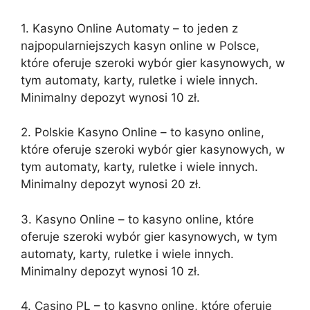
1. Kasyno Online Automaty – to jeden z
najpopularniejszych kasyn online w Polsce,
które oferuje szeroki wybór gier kasynowych, w
tym automaty, karty, ruletke i wiele innych.
Minimalny depozyt wynosi 10 zł.
2. Polskie Kasyno Online – to kasyno online,
które oferuje szeroki wybór gier kasynowych, w
tym automaty, karty, ruletke i wiele innych.
Minimalny depozyt wynosi 20 zł.
3. Kasyno Online – to kasyno online, które
oferuje szeroki wybór gier kasynowych, w tym
automaty, karty, ruletke i wiele innych.
Minimalny depozyt wynosi 10 zł.
4. Casino PL – to kasyno online, które oferuje