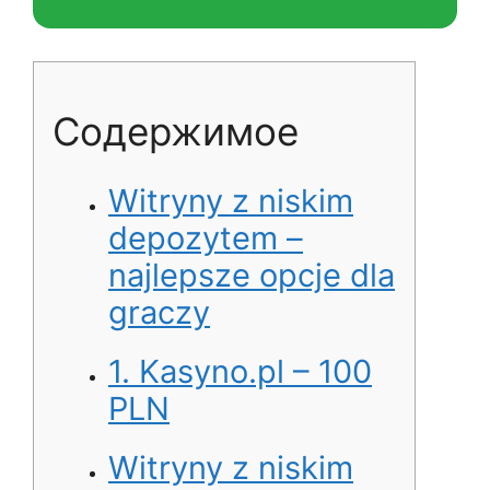
Содержимое
Witryny z niskim
depozytem –
najlepsze opcje dla
graczy
1. Kasyno.pl – 100
PLN
Witryny z niskim