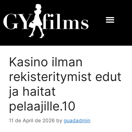
Kasino ilman
rekisteritymist edut
ja haitat
pelaajille.10
11 de April de 2026
by
guadadmin