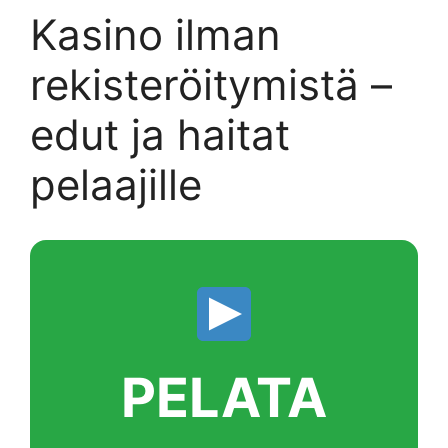
Kasino ilman
rekisteröitymistä –
edut ja haitat
pelaajille
PELATA