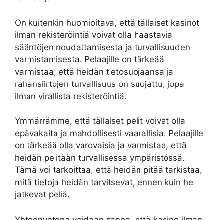
On kuitenkin huomioitava, että tällaiset kasinot
ilman rekisteröintiä voivat olla haastavia
sääntöjen noudattamisesta ja turvallisuuden
varmistamisesta. Pelaajille on tärkeää
varmistaa, että heidän tietosuojaansa ja
rahansiirtojen turvallisuus on suojattu, jopa
ilman virallista rekisteröintiä.
Ymmärrämme, että tällaiset pelit voivat olla
epävakaita ja mahdollisesti vaarallisia. Pelaajille
on tärkeää olla varovaisia ja varmistaa, että
heidän pelitään turvallisessa ympäristössä.
Tämä voi tarkoittaa, että heidän pitää tarkistaa,
mitä tietoja heidän tarvitsevat, ennen kuin he
jatkevat peliä.
Yhteenvetona voidaan sanoa, että kasino ilman