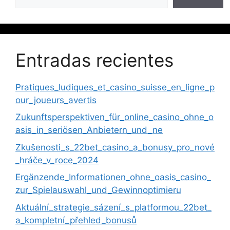
Entradas recientes
Pratiques_ludiques_et_casino_suisse_en_ligne_p
our_joueurs_avertis
Zukunftsperspektiven_für_online_casino_ohne_o
asis_in_seriösen_Anbietern_und_ne
Zkušenosti_s_22bet_casino_a_bonusy_pro_nové
_hráče_v_roce_2024
Ergänzende_Informationen_ohne_oasis_casino_
zur_Spielauswahl_und_Gewinnoptimieru
Aktuální_strategie_sázení_s_platformou_22bet_
a_kompletní_přehled_bonusů