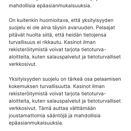
mahdollisia epäasianmukaisuuksia.
On kuitenkin huomioitava, että yksityisyyden
suojelu ei ole aina täysin avaruuden. Pelaajat
pitävät huolta siitä, että heidän tietojensa
turvallisuus ei rikkautu. Kasinot ilman
rekisteröitymistä voivat tarjota tietoturva-
aloitteita, kuten salauspalvelut ja tietoturvalliset
verkkosivut.
Yksityisyyden suojelu on tärkeä osa pelaamisen
kokemuksen turvallisuutta. Kasinot ilman
rekisteröitymistä voivat tarjota tietoturva-
aloitteita, kuten salauspalvelut ja tietoturvalliset
verkkosivut. Tämä auttaa välttämään
joustamattomia sääntöjä ja mahdollisia
epäasianmukaisuuksia.