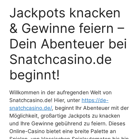
Jackpots knacken
& Gewinne feiern –
Dein Abenteuer bei
Snatchcasino.de
beginnt!
Willkommen in der aufregenden Welt von
Snatchcasino.de! Hier, unter
https://de-
snatchcasino.de/
, beginnt Ihr Abenteuer mit der
Möglichkeit, großartige Jackpots zu knacken
und Ihre Gewinne gebührend zu feiern. Dieses
Online-Casino bietet eine breite Palette an
Spielen, von klassischen Spielautomaten bis hin