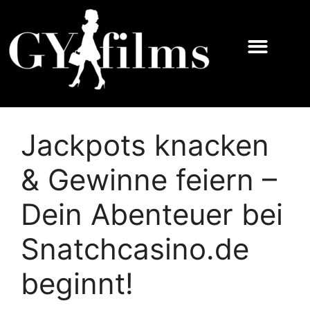
Jackpots knacken
& Gewinne feiern –
Dein Abenteuer bei
Snatchcasino.de
beginnt!