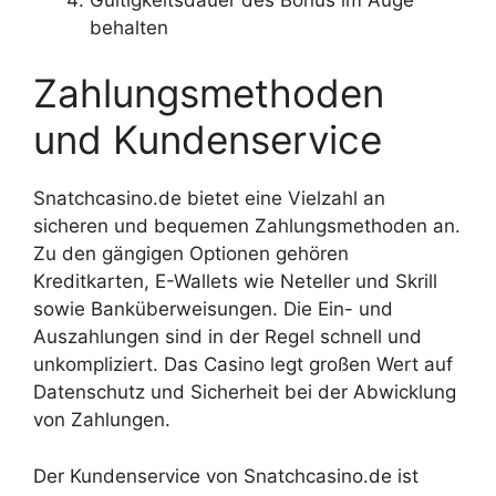
behalten
Zahlungsmethoden
und Kundenservice
Snatchcasino.de bietet eine Vielzahl an
sicheren und bequemen Zahlungsmethoden an.
Zu den gängigen Optionen gehören
Kreditkarten, E-Wallets wie Neteller und Skrill
sowie Banküberweisungen. Die Ein- und
Auszahlungen sind in der Regel schnell und
unkompliziert. Das Casino legt großen Wert auf
Datenschutz und Sicherheit bei der Abwicklung
von Zahlungen.
Der Kundenservice von Snatchcasino.de ist