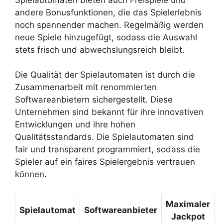
andere Bonusfunktionen, die das Spielerlebnis
noch spannender machen. Regelmäßig werden
neue Spiele hinzugefügt, sodass die Auswahl
stets frisch und abwechslungsreich bleibt.
Die Qualität der Spielautomaten ist durch die
Zusammenarbeit mit renommierten
Softwareanbietern sichergestellt. Diese
Unternehmen sind bekannt für ihre innovativen
Entwicklungen und ihre hohen
Qualitätsstandards. Die Spielautomaten sind
fair und transparent programmiert, sodass die
Spieler auf ein faires Spielergebnis vertrauen
können.
Maximaler
Spielautomat
Softwareanbieter
Jackpot