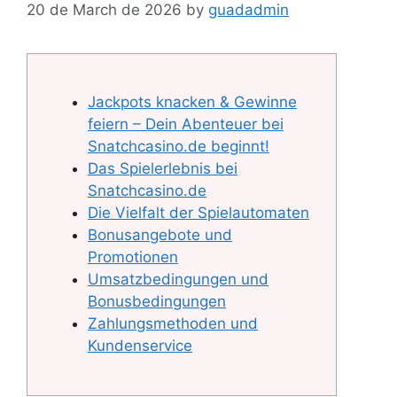
20 de March de 2026
by
guadadmin
Jackpots knacken & Gewinne
feiern – Dein Abenteuer bei
Snatchcasino.de beginnt!
Das Spielerlebnis bei
Snatchcasino.de
Die Vielfalt der Spielautomaten
Bonusangebote und
Promotionen
Umsatzbedingungen und
Bonusbedingungen
Zahlungsmethoden und
Kundenservice