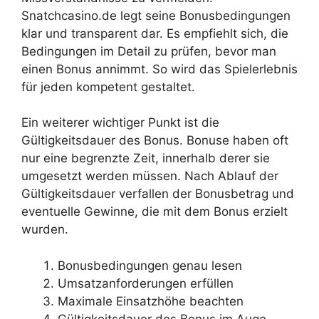
Snatchcasino.de legt seine Bonusbedingungen
klar und transparent dar. Es empfiehlt sich, die
Bedingungen im Detail zu prüfen, bevor man
einen Bonus annimmt. So wird das Spielerlebnis
für jeden kompetent gestaltet.
Ein weiterer wichtiger Punkt ist die
Gültigkeitsdauer des Bonus. Bonuse haben oft
nur eine begrenzte Zeit, innerhalb derer sie
umgesetzt werden müssen. Nach Ablauf der
Gültigkeitsdauer verfallen der Bonusbetrag und
eventuelle Gewinne, die mit dem Bonus erzielt
wurden.
Bonusbedingungen genau lesen
Umsatzanforderungen erfüllen
Maximale Einsatzhöhe beachten
Gültigkeitsdauer des Bonus im Auge