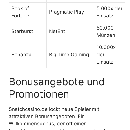
Book of
5.000x der
Pragmatic Play
Fortune
Einsatz
50.000
Starburst
NetEnt
Münzen
10.000x
Bonanza
Big Time Gaming
der
Einsatz
Bonusangebote und
Promotionen
Snatchcasino.de lockt neue Spieler mit
attraktiven Bonusangeboten. Ein
Willkommensbonus, der oft einen