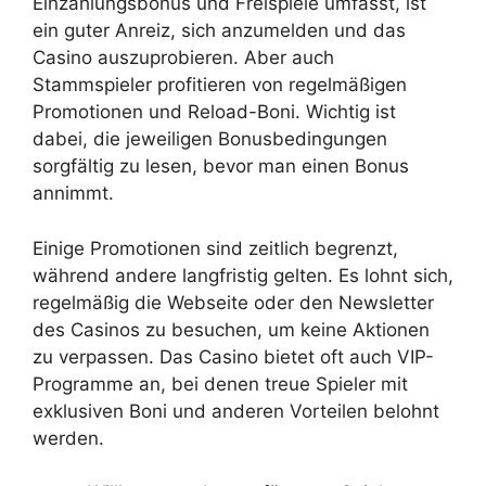
Einzahlungsbonus und Freispiele umfasst, ist
ein guter Anreiz, sich anzumelden und das
Casino auszuprobieren. Aber auch
Stammspieler profitieren von regelmäßigen
Promotionen und Reload-Boni. Wichtig ist
dabei, die jeweiligen Bonusbedingungen
sorgfältig zu lesen, bevor man einen Bonus
annimmt.
Einige Promotionen sind zeitlich begrenzt,
während andere langfristig gelten. Es lohnt sich,
regelmäßig die Webseite oder den Newsletter
des Casinos zu besuchen, um keine Aktionen
zu verpassen. Das Casino bietet oft auch VIP-
Programme an, bei denen treue Spieler mit
exklusiven Boni und anderen Vorteilen belohnt
werden.