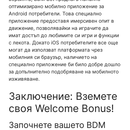
оптимизирано мобилно приложение за
Android потребители. Това специално
приложение предоставя имерсивен опит в
движение, позволявайки на играчите да
имат достъп до любимите си игри и функции
с лекота. Докато iOS потребителите все още
могат да използват платформата чрез
мобилния си браузър, наличието на
специално приложение би било добре дошло
за допълнително подобряване на мобилното
изживяване.
Заключение: Вземете
своя Welcome Bonus!
Започнете вашето BDM