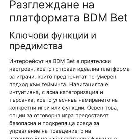
Разглеждане на
платформата BDM Bet
Ключови функции и
предимства
Интерфейсът на BDM Bet е приятелски
настроен, което го прави идеална платформа
за играчи, които предпочитат по-умерен
подход към гейминга. Навигацията е
интуитивна, с ясна категоризация и
търсачка, което улеснява намирането на
конкретни игри или функции. Освен това,
опции за отговорна игра предоставят
безопасна и подкрепяща среда за
управление на поведението на
играчите.Една забележителна функция е