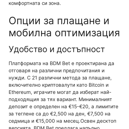
комфортната си зона.
Опции за плащане и
мобилна оптимизация
Удобство и достъпност
Платформата на BDM Bet е проектирана да
отговаря на различни предпочитания и
нужди. С 21 различни метода за плащане,
включително криптовалути като Bitcoin и
Ethereum, играчите могат да изберат най-
подходящия за тях вариант. Минималният
депозит е определен на €15-€20, а лимитите
за теглене са до €2,500 на ден, €7,500 на
седмица и €15,000 на месец.Освен десктоп
версията, BDM Bet предлага напълно