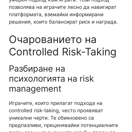
позволява на играчите лесно да навигират
платформата, вземайки информирани
решения, които балансират риск и награда.
Очарованието на
Controlled Risk-Taking
Разбиране на
психологията на risk
management
Играчите, които прилагат подхода на
controlled risk-taking, често проявяват
уникални черти. Те обикновено са
предпазливи, преценявайки потенциалните