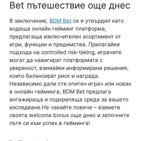
Bet пътешествие още днес
В заключение,
BDM Bet
се е утвърдил като
водеща онлайн гейминг платформа,
предлагаща изключителен асортимент от
игри, функции и предимства. Прилагайки
подхода на controlled risk-taking, играчите
могат да навигират платформата с
увереност, вземайки информирани решения,
които балансират риск и награда.
Независимо дали сте опитен играч или новак
в онлайн гейминга, BDM Bet предлага
ангажираща и подкрепяща среда за вашето
изследване.Не чакайте повече – вземете
своята welcome bonus още днес и започнете
пътя си към успех в гейминга!