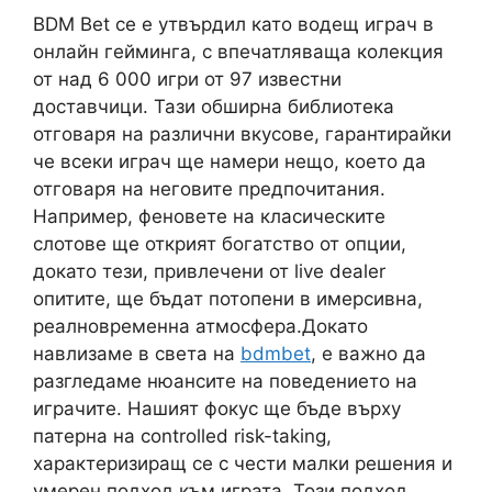
BDM Bet се е утвърдил като водещ играч в
онлайн гейминга, с впечатляваща колекция
от над 6 000 игри от 97 известни
доставчици. Тази обширна библиотека
отговаря на различни вкусове, гарантирайки
че всеки играч ще намери нещо, което да
отговаря на неговите предпочитания.
Например, феновете на класическите
слотове ще открият богатство от опции,
докато тези, привлечени от live dealer
опитите, ще бъдат потопени в имерсивна,
реалновременна атмосфера.Докато
навлизаме в света на
bdmbet
, е важно да
разгледаме нюансите на поведението на
играчите. Нашият фокус ще бъде върху
патерна на controlled risk-taking,
характеризиращ се с чести малки решения и
умерен подход към играта. Този подход