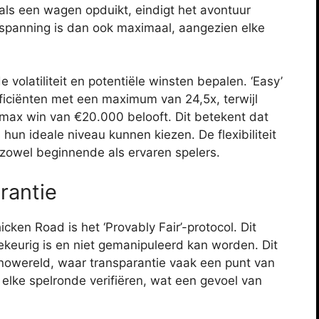
r, als een wagen opduikt, eindigt het avontuur
De spanning is dan ook maximaal, aangezien elke
e volatiliteit en potentiële winsten bepalen. ‘Easy’
ëfficiënten met een maximum van 24,5x, terwijl
n max win van €20.000 belooft. Dit betekent dat
 hun ideale niveau kunnen kiezen. De flexibiliteit
 zowel beginnende als ervaren spelers.
rantie
ken Road is het ‘Provably Fair’-protocol. Dit
lekeurig is en niet gemanipuleerd kan worden. Dit
sinowereld, waar transparantie vaak een punt van
 elke spelronde verifiëren, wat een gevoel van