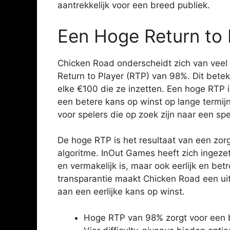
aantrekkelijk voor een breed publiek.
Een Hoge Return to 
Chicken Road onderscheidt zich van veel 
Return to Player (RTP) van 98%. Dit bete
elke €100 die ze inzetten. Een hoge RTP is
een betere kans op winst op lange termijn
voor spelers die op zoek zijn naar een sp
De hoge RTP is het resultaat van een zor
algoritme. InOut Games heeft zich ingeze
en vermakelijk is, maar ook eerlijk en be
transparantie maakt Chicken Road een ui
aan een eerlijke kans op winst.
Hoge RTP van 98% zorgt voor een b