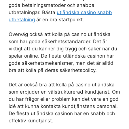
goda betalningsmetoder och snabba
utbetalningar. Bästa
utländska casino snabb
utbetalning
är en bra startpunkt.
Överväg också att kolla på casino utländska
som har goda säkerhetsstandarder. Det är
viktigt att du känner dig trygg och säker när du
spelar online. De flesta utländska casinon har
goda säkerhetsmekanismer, men det är alltid
bra att kolla på deras säkerhetspolicy.
Det är också bra att kolla på casino utländska
som erbjuder en välstrukturerad kundtjänst. Om
du har frågor eller problem kan det vara en god
idé att kunna kontakta kundtjänstens personal.
De flesta utländska casinon har en snabb och
effektiv kundtjänst.