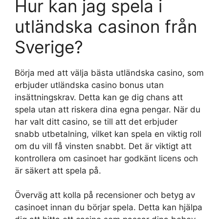
Hur kan jag spela i
utländska casinon från
Sverige?
Börja med att välja bästa utländska casino, som
erbjuder utländska casino bonus utan
insättningskrav. Detta kan ge dig chans att
spela utan att riskera dina egna pengar. När du
har valt ditt casino, se till att det erbjuder
snabb utbetalning, vilket kan spela en viktig roll
om du vill få vinsten snabbt. Det är viktigt att
kontrollera om casinoet har godkänt licens och
är säkert att spela på.
Överväg att kolla på recensioner och betyg av
casinoet innan du börjar spela. Detta kan hjälpa