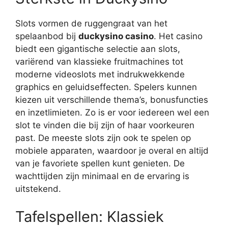
Slots vormen de ruggengraat van het
spelaanbod bij
duckysino casino
. Het casino
biedt een gigantische selectie aan slots,
variërend van klassieke fruitmachines tot
moderne videoslots met indrukwekkende
graphics en geluidseffecten. Spelers kunnen
kiezen uit verschillende thema’s, bonusfuncties
en inzetlimieten. Zo is er voor iedereen wel een
slot te vinden die bij zijn of haar voorkeuren
past. De meeste slots zijn ook te spelen op
mobiele apparaten, waardoor je overal en altijd
van je favoriete spellen kunt genieten. De
wachttijden zijn minimaal en de ervaring is
uitstekend.
Tafelspellen: Klassiek