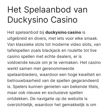
Het Spelaanbod van
Duckysino Casino
Het spelaanbod bij
duckysino casino
is
uitgebreid en divers, met iets voor elke smaak.
Van klassieke slots tot moderne video slots, van
tafelspellen zoals blackjack en roulette tot live
casino spellen met echte dealers, er is
voldoende keuze om je te vermaken. Het casino
werkt samen met gerenommeerde
spelaanbieders, waardoor een hoge kwaliteit en
betrouwbaarheid van de spellen gegarandeerd
is. Spelers kunnen genieten van bekende titels,
maar ook nieuwe en exclusieve spellen
ontdekken. De navigatie op de website is
overzichtelijk, waardoor het gemakkelijk is om