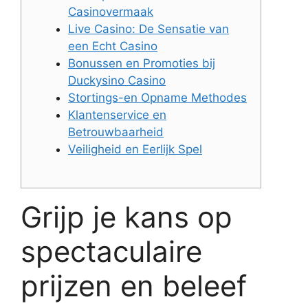
Casinovermaak
Live Casino: De Sensatie van
een Echt Casino
Bonussen en Promoties bij
Duckysino Casino
Stortings-en Opname Methodes
Klantenservice en
Betrouwbaarheid
Veiligheid en Eerlijk Spel
Grijp je kans op
spectaculaire
prijzen en beleef