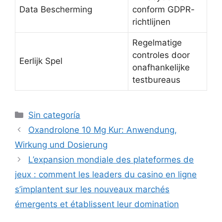
Data Bescherming
conform GDPR-
richtlijnen
Regelmatige
controles door
Eerlijk Spel
onafhankelijke
testbureaus
Sin categoría
Oxandrolone 10 Mg Kur: Anwendung,
Wirkung und Dosierung
L’expansion mondiale des plateformes de
jeux : comment les leaders du casino en ligne
s’implantent sur les nouveaux marchés
émergents et établissent leur domination