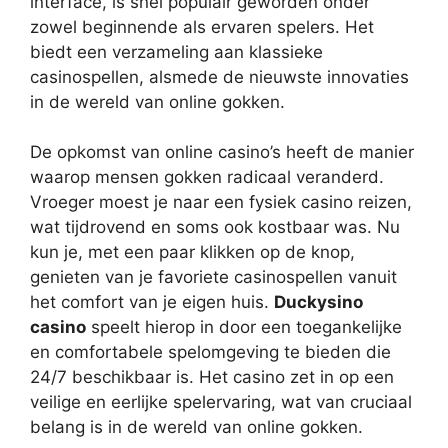
interface, is snel populair geworden onder
zowel beginnende als ervaren spelers. Het
biedt een verzameling aan klassieke
casinospellen, alsmede de nieuwste innovaties
in de wereld van online gokken.
De opkomst van online casino’s heeft de manier
waarop mensen gokken radicaal veranderd.
Vroeger moest je naar een fysiek casino reizen,
wat tijdrovend en soms ook kostbaar was. Nu
kun je, met een paar klikken op de knop,
genieten van je favoriete casinospellen vanuit
het comfort van je eigen huis.
Duckysino
casino
speelt hierop in door een toegankelijke
en comfortabele spelomgeving te bieden die
24/7 beschikbaar is. Het casino zet in op een
veilige en eerlijke spelervaring, wat van cruciaal
belang is in de wereld van online gokken.