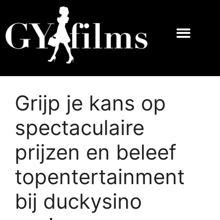
Grijp je kans op
spectaculaire
prijzen en beleef
topentertainment
bij duckysino