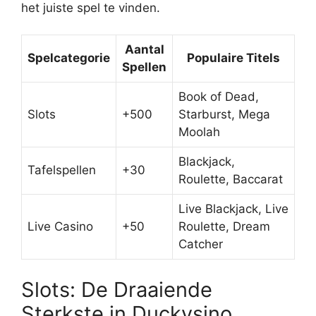
het juiste spel te vinden.
Aantal
Spelcategorie
Populaire Titels
Spellen
Book of Dead,
Slots
+500
Starburst, Mega
Moolah
Blackjack,
Tafelspellen
+30
Roulette, Baccarat
Live Blackjack, Live
Live Casino
+50
Roulette, Dream
Catcher
Slots: De Draaiende
Sterkste in Duckysino