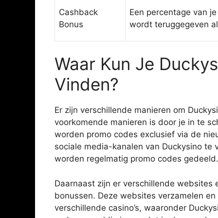
Cashback
Een percentage van je 
Bonus
wordt teruggegeven al
Waar Kun Je Ducky
Vinden?
Er zijn verschillende manieren om Ducky
voorkomende manieren is door je in te sc
worden promo codes exclusief via de nieu
sociale media-kanalen van Duckysino te v
worden regelmatig promo codes gedeeld
Daarnaast zijn er verschillende websites e
bonussen. Deze websites verzamelen en 
verschillende casino’s, waaronder Duckysi