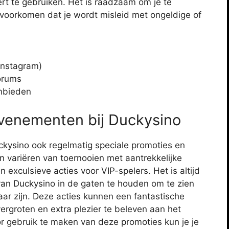
rt te gebruiken. Het is raadzaam om je te
oorkomen dat je wordt misleid met ongeldige of
Instagram)
orums
anbieden
Evenementen bij Duckysino
ckysino ook regelmatig speciale promoties en
variëren van toernooien met aantrekkelijke
exculsieve acties voor VIP-spelers. Het is altijd
an Duckysino in de gaten te houden om te zien
ar zijn. Deze acties kunnen een fantastische
ergroten en extra plezier te beleven aan het
or gebruik te maken van deze promoties kun je je