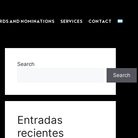
RDS AND NOMINATIONS
SERVICES
CONTACT
Search
Search
Entradas
recientes