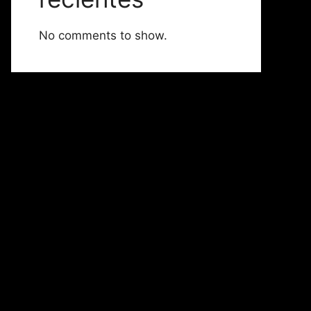
No comments to show.