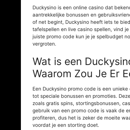
Duckysino is een online casino dat bekend
aantrekkelijke bonussen en gebruiksvriend
of net begint, Duckysino heeft iets te bi
tafelspellen en live casino spellen, vind 
juiste promo code kun je je spelbudget n
vergroten.
Wat is een Duckysi
Waarom Zou Je Er E
Een Duckysino promo code is een unieke c
tot speciale bonussen en promoties. Dez
zoals gratis spins, stortingsbonussen, ca
gebruik van een promo code is vaak de e
profiteren, dus het is zeker de moeite w
voordat je een storting doet.