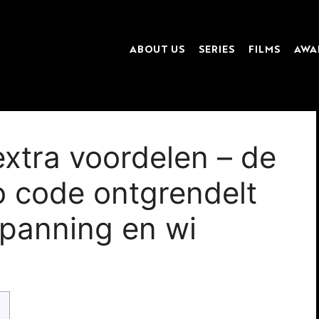
ABOUT US
SERIES
FILMS
AWA
extra voordelen – de
 code ontgrendelt
spanning en wi