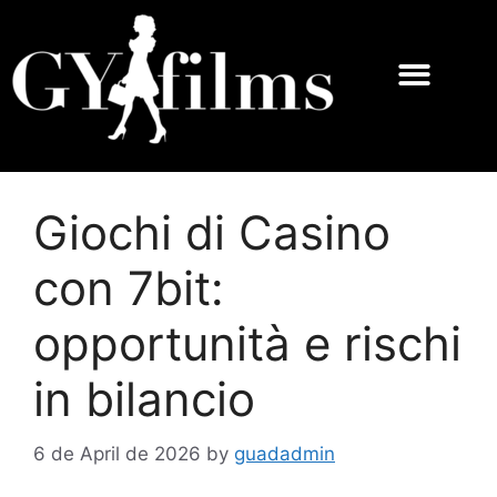
Giochi di Casino
con 7bit:
opportunità e rischi
in bilancio
6 de April de 2026
by
guadadmin