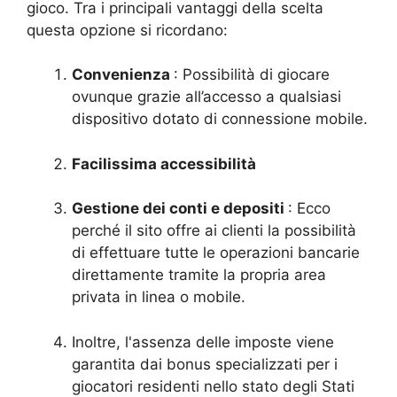
gioco. Tra i principali vantaggi della scelta
questa opzione si ricordano:
Convenienza
: Possibilità di giocare
ovunque grazie all’accesso a qualsiasi
dispositivo dotato di connessione mobile.
Facilissima accessibilità
Gestione dei conti e depositi
: Ecco
perché il sito offre ai clienti la possibilità
di effettuare tutte le operazioni bancarie
direttamente tramite la propria area
privata in linea o mobile.
Inoltre, l'assenza delle imposte viene
garantita dai bonus specializzati per i
giocatori residenti nello stato degli Stati