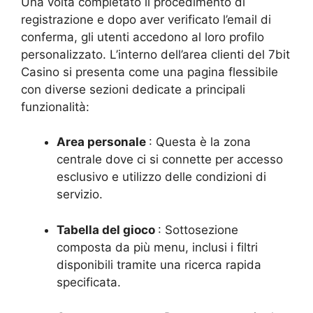
Una volta completato il procedimento di
registrazione e dopo aver verificato l’email di
conferma, gli utenti accedono al loro profilo
personalizzato. L’interno dell’area clienti del 7bit
Casino si presenta come una pagina flessibile
con diverse sezioni dedicate a principali
funzionalità:
Area personale
: Questa è la zona
centrale dove ci si connette per accesso
esclusivo e utilizzo delle condizioni di
servizio.
Tabella del gioco
: Sottosezione
composta da più menu, inclusi i filtri
disponibili tramite una ricerca rapida
specificata.