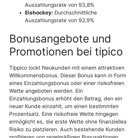
Auszahlungsrate von 93,8%
Eishockey:
Durchschnittliche
Auszahlungsrate von 92,9%
Bonusangebote und
Promotionen bei tipico
Tippico lockt Neukunden mit einem attraktiven
Willkommensbonus. Dieser Bonus kann in Form
eines Einzahlungsbonus oder einer risikofreien
Wette angeboten werden. Ein
Einzahlungsbonus erhöht den Betrag, den ein
neuer Kunde einzahlt, um einen bestimmten
Prozentsatz. Eine risikofreie Wette hingegen
ermöglicht es, die erste Wette ohne finanzielles
Risiko zu platzieren. Auch bestehende Kunden
profitieren von regelmäßigen Bonusaktionen