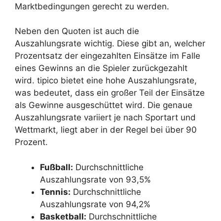
Marktbedingungen gerecht zu werden.
Neben den Quoten ist auch die
Auszahlungsrate wichtig. Diese gibt an, welcher
Prozentsatz der eingezahlten Einsätze im Falle
eines Gewinns an die Spieler zurückgezahlt
wird. tipico bietet eine hohe Auszahlungsrate,
was bedeutet, dass ein großer Teil der Einsätze
als Gewinne ausgeschüttet wird. Die genaue
Auszahlungsrate variiert je nach Sportart und
Wettmarkt, liegt aber in der Regel bei über 90
Prozent.
Fußball:
Durchschnittliche
Auszahlungsrate von 93,5%
Tennis:
Durchschnittliche
Auszahlungsrate von 94,2%
Basketball:
Durchschnittliche