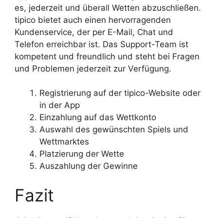
es, jederzeit und überall Wetten abzuschließen.
tipico bietet auch einen hervorragenden
Kundenservice, der per E-Mail, Chat und
Telefon erreichbar ist. Das Support-Team ist
kompetent und freundlich und steht bei Fragen
und Problemen jederzeit zur Verfügung.
Registrierung auf der tipico-Website oder
in der App
Einzahlung auf das Wettkonto
Auswahl des gewünschten Spiels und
Wettmarktes
Platzierung der Wette
Auszahlung der Gewinne
Fazit