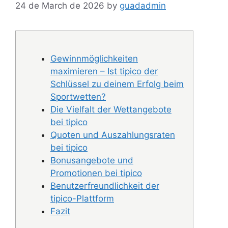
24 de March de 2026
by
guadadmin
Gewinnmöglichkeiten
maximieren – Ist tipico der
Schlüssel zu deinem Erfolg beim
Sportwetten?
Die Vielfalt der Wettangebote
bei tipico
Quoten und Auszahlungsraten
bei tipico
Bonusangebote und
Promotionen bei tipico
Benutzerfreundlichkeit der
tipico-Plattform
Fazit