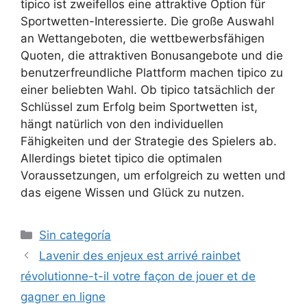
tipico ist zweifellos eine attraktive Option für
Sportwetten-Interessierte. Die große Auswahl
an Wettangeboten, die wettbewerbsfähigen
Quoten, die attraktiven Bonusangebote und die
benutzerfreundliche Plattform machen tipico zu
einer beliebten Wahl. Ob tipico tatsächlich der
Schlüssel zum Erfolg beim Sportwetten ist,
hängt natürlich von den individuellen
Fähigkeiten und der Strategie des Spielers ab.
Allerdings bietet tipico die optimalen
Voraussetzungen, um erfolgreich zu wetten und
das eigene Wissen und Glück zu nutzen.
Sin categoría
Lavenir des enjeux est arrivé rainbet
révolutionne-t-il votre façon de jouer et de
gagner en ligne