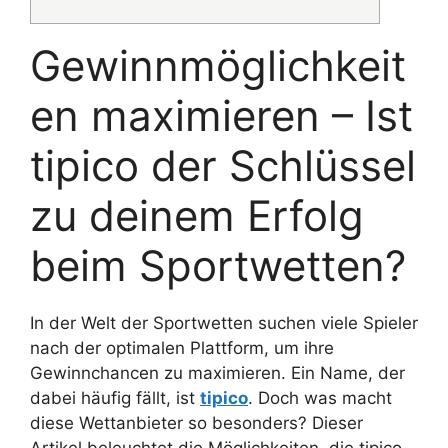
Gewinnmöglichkeit
en maximieren – Ist
tipico der Schlüssel
zu deinem Erfolg
beim Sportwetten?
In der Welt der Sportwetten suchen viele Spieler
nach der optimalen Plattform, um ihre
Gewinnchancen zu maximieren. Ein Name, der
dabei häufig fällt, ist
tipico
. Doch was macht
diese Wettanbieter so besonders? Dieser
Artikel beleuchtet die Möglichkeiten, die tipico