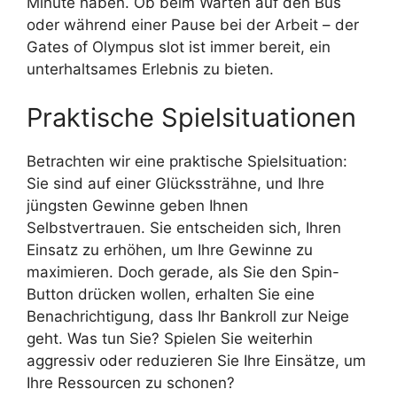
Minute haben. Ob beim Warten auf den Bus
oder während einer Pause bei der Arbeit – der
Gates of Olympus slot ist immer bereit, ein
unterhaltsames Erlebnis zu bieten.
Praktische Spielsituationen
Betrachten wir eine praktische Spielsituation:
Sie sind auf einer Glückssträhne, und Ihre
jüngsten Gewinne geben Ihnen
Selbstvertrauen. Sie entscheiden sich, Ihren
Einsatz zu erhöhen, um Ihre Gewinne zu
maximieren. Doch gerade, als Sie den Spin-
Button drücken wollen, erhalten Sie eine
Benachrichtigung, dass Ihr Bankroll zur Neige
geht. Was tun Sie? Spielen Sie weiterhin
aggressiv oder reduzieren Sie Ihre Einsätze, um
Ihre Ressourcen zu schonen?