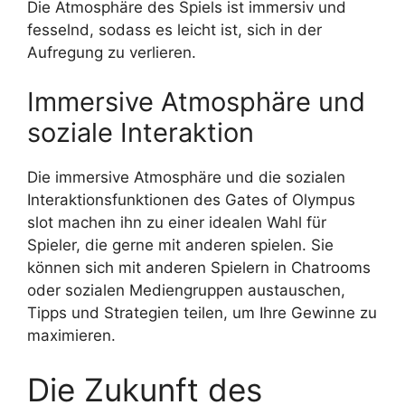
Die Atmosphäre des Spiels ist immersiv und
fesselnd, sodass es leicht ist, sich in der
Aufregung zu verlieren.
Immersive Atmosphäre und
soziale Interaktion
Die immersive Atmosphäre und die sozialen
Interaktionsfunktionen des Gates of Olympus
slot machen ihn zu einer idealen Wahl für
Spieler, die gerne mit anderen spielen. Sie
können sich mit anderen Spielern in Chatrooms
oder sozialen Mediengruppen austauschen,
Tipps und Strategien teilen, um Ihre Gewinne zu
maximieren.
Die Zukunft des