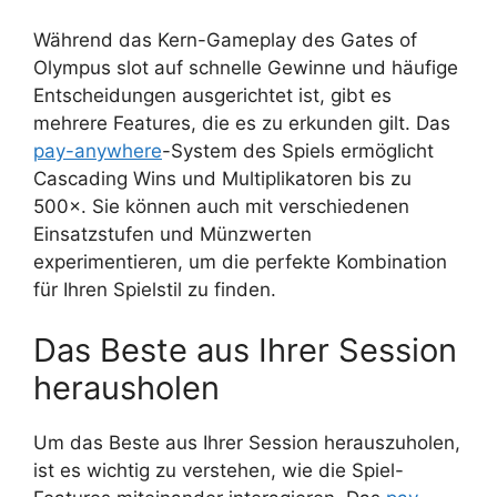
Während das Kern-Gameplay des Gates of
Olympus slot auf schnelle Gewinne und häufige
Entscheidungen ausgerichtet ist, gibt es
mehrere Features, die es zu erkunden gilt. Das
pay-anywhere
-System des Spiels ermöglicht
Cascading Wins und Multiplikatoren bis zu
500×. Sie können auch mit verschiedenen
Einsatzstufen und Münzwerten
experimentieren, um die perfekte Kombination
für Ihren Spielstil zu finden.
Das Beste aus Ihrer Session
herausholen
Um das Beste aus Ihrer Session herauszuholen,
ist es wichtig zu verstehen, wie die Spiel-