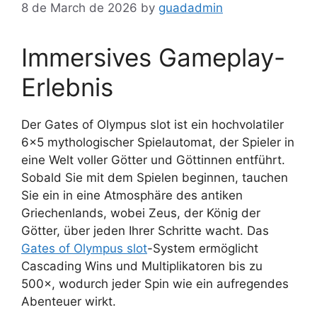
8 de March de 2026
by
guadadmin
Immersives Gameplay-
Erlebnis
Der Gates of Olympus slot ist ein hochvolatiler
6×5 mythologischer Spielautomat, der Spieler in
eine Welt voller Götter und Göttinnen entführt.
Sobald Sie mit dem Spielen beginnen, tauchen
Sie ein in eine Atmosphäre des antiken
Griechenlands, wobei Zeus, der König der
Götter, über jeden Ihrer Schritte wacht. Das
Gates of Olympus slot
-System ermöglicht
Cascading Wins und Multiplikatoren bis zu
500×, wodurch jeder Spin wie ein aufregendes
Abenteuer wirkt.