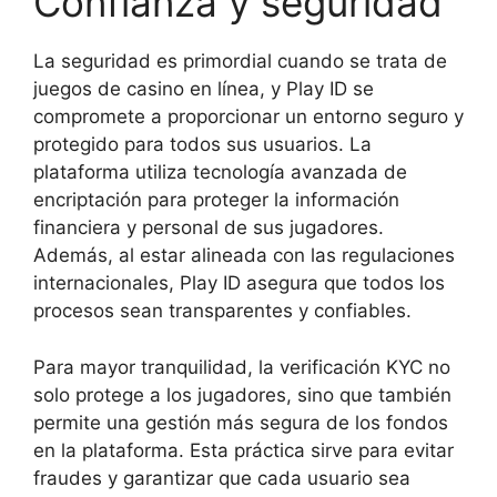
Confianza y seguridad
La seguridad es primordial cuando se trata de
juegos de casino en línea, y Play ID se
compromete a proporcionar un entorno seguro y
protegido para todos sus usuarios. La
plataforma utiliza tecnología avanzada de
encriptación para proteger la información
financiera y personal de sus jugadores.
Además, al estar alineada con las regulaciones
internacionales, Play ID asegura que todos los
procesos sean transparentes y confiables.
Para mayor tranquilidad, la verificación KYC no
solo protege a los jugadores, sino que también
permite una gestión más segura de los fondos
en la plataforma. Esta práctica sirve para evitar
fraudes y garantizar que cada usuario sea