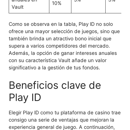
10%
Vault
Como se observa en la tabla, Play ID no solo
ofrece una mayor selección de juegos, sino que
también brinda un atractivo bono inicial que
supera a varios competidores del mercado.
Además, la opción de ganar intereses anuales
con su característica Vault añade un valor
significativo a la gestión de tus fondos.
Beneficios clave de
Play ID
Elegir Play ID como tu plataforma de casino trae
consigo una serie de ventajas que mejoran la
experiencia general de juego. A continuación,