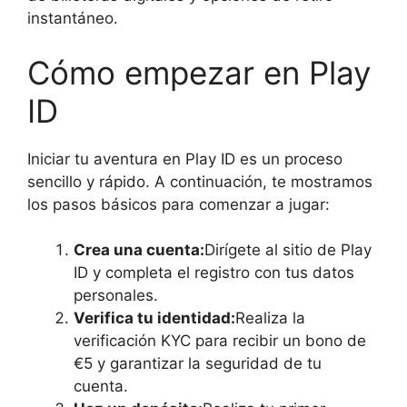
instantáneo.
Cómo empezar en Play
ID
Iniciar tu aventura en Play ID es un proceso
sencillo y rápido. A continuación, te mostramos
los pasos básicos para comenzar a jugar:
Crea una cuenta:
Dirígete al sitio de Play
ID y completa el registro con tus datos
personales.
Verifica tu identidad:
Realiza la
verificación KYC para recibir un bono de
€5 y garantizar la seguridad de tu
cuenta.