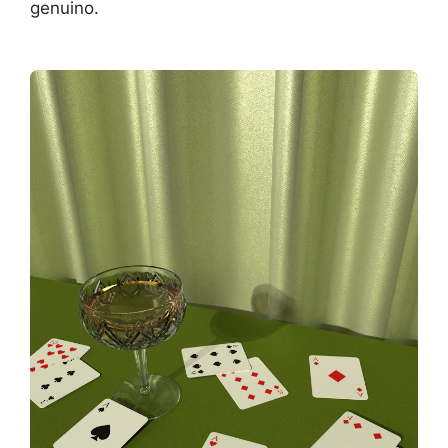
genuino.