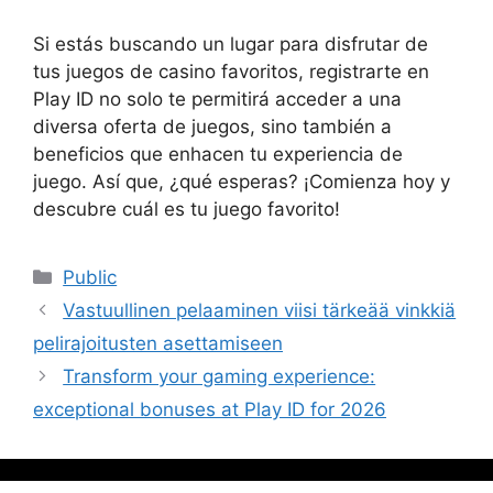
Si estás buscando un lugar para disfrutar de
tus juegos de casino favoritos, registrarte en
Play ID no solo te permitirá acceder a una
diversa oferta de juegos, sino también a
beneficios que enhacen tu experiencia de
juego. Así que, ¿qué esperas? ¡Comienza hoy y
descubre cuál es tu juego favorito!
Public
Vastuullinen pelaaminen viisi tärkeää vinkkiä
pelirajoitusten asettamiseen
Transform your gaming experience:
exceptional bonuses at Play ID for 2026