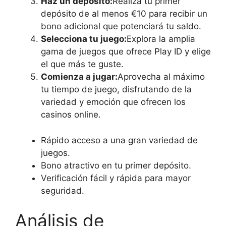
Haz un depósito:
Realiza tu primer
depósito de al menos €10 para recibir un
bono adicional que potenciará tu saldo.
Selecciona tu juego:
Explora la amplia
gama de juegos que ofrece Play ID y elige
el que más te guste.
Comienza a jugar:
Aprovecha al máximo
tu tiempo de juego, disfrutando de la
variedad y emoción que ofrecen los
casinos online.
Rápido acceso a una gran variedad de
juegos.
Bono atractivo en tu primer depósito.
Verificación fácil y rápida para mayor
seguridad.
Análisis de