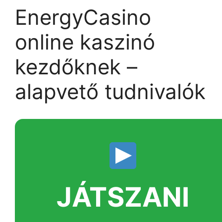
EnergyCasino
online kaszinó
kezdőknek –
alapvető tudnivalók
JÁTSZANI