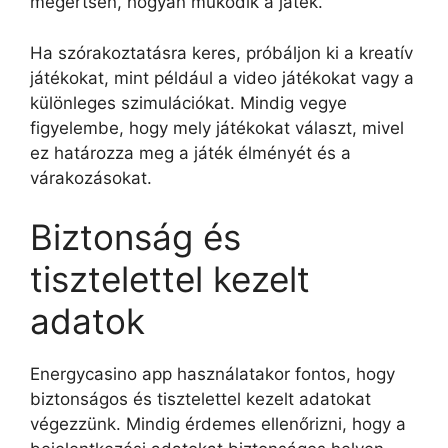
megértsen, hogyan működik a játék.
Ha szórakoztatásra keres, próbáljon ki a kreatív
játékokat, mint például a video játékokat vagy a
különleges szimulációkat. Mindig vegye
figyelembe, hogy mely játékokat választ, mivel
ez határozza meg a játék élményét és a
várakozásokat.
Biztonság és
tisztelettel kezelt
adatok
Energycasino app használatakor fontos, hogy
biztonságos és tisztelettel kezelt adatokat
végezzünk. Mindig érdemes ellenőrizni, hogy a