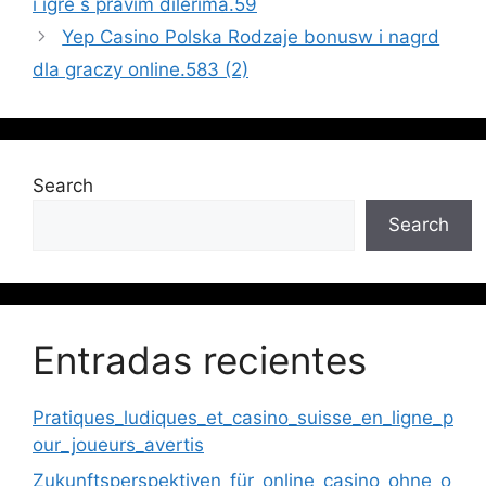
i igre s pravim dilerima.59
Yep Casino Polska Rodzaje bonusw i nagrd
dla graczy online.583 (2)
Search
Search
Entradas recientes
Pratiques_ludiques_et_casino_suisse_en_ligne_p
our_joueurs_avertis
Zukunftsperspektiven_für_online_casino_ohne_o