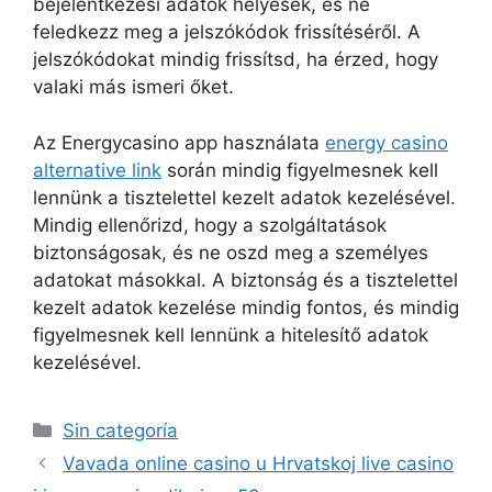
bejelentkezési adatok helyesek, és ne
feledkezz meg a jelszókódok frissítéséről. A
jelszókódokat mindig frissítsd, ha érzed, hogy
valaki más ismeri őket.
Az Energycasino app használata
energy casino
alternative link
során mindig figyelmesnek kell
lennünk a tisztelettel kezelt adatok kezelésével.
Mindig ellenőrizd, hogy a szolgáltatások
biztonságosak, és ne oszd meg a személyes
adatokat másokkal. A biztonság és a tisztelettel
kezelt adatok kezelése mindig fontos, és mindig
figyelmesnek kell lennünk a hitelesítő adatok
kezelésével.
Sin categoría
Vavada online casino u Hrvatskoj live casino