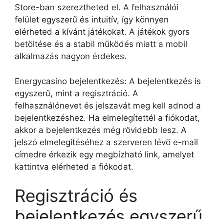
Store-ban szereztheted el. A felhasználói
felület egyszerű és intuitív, így könnyen
elérheted a kívánt játékokat. A játékok gyors
betöltése és a stabil működés miatt a mobil
alkalmazás nagyon érdekes.
Energycasino bejelentkezés: A bejelentkezés is
egyszerű, mint a regisztráció. A
felhasználónevet és jelszavát meg kell adnod a
bejelentkezéshez. Ha elmelegítettél a fiókodat,
akkor a bejelentkezés még rövidebb lesz. A
jelszó elmelegítéséhez a szerveren lévő e-mail
címedre érkezik egy megbízható link, amelyet
kattintva elérheted a fiókodat.
Regisztráció és
bejelentkezés egyszerű