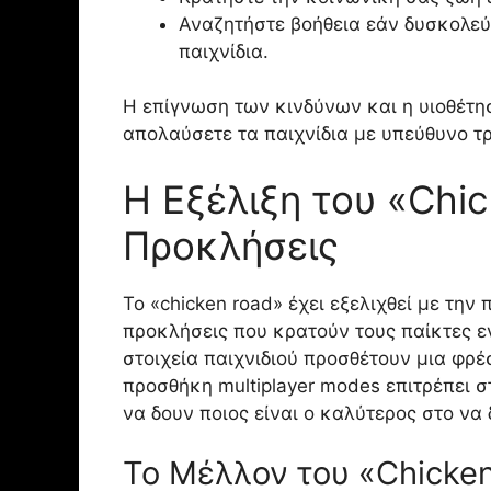
Αναζητήστε βοήθεια εάν δυσκολεύ
παιχνίδια.
Η επίγνωση των κινδύνων και η υιοθέτησ
απολαύσετε τα παιχνίδια με υπεύθυνο τ
Η Εξέλιξη του «Chic
Προκλήσεις
Το «chicken road» έχει εξελιχθεί με την
προκλήσεις που κρατούν τους παίκτες ε
στοιχεία παιχνιδιού προσθέτουν μια φρέσ
προσθήκη multiplayer modes επιτρέπει 
να δουν ποιος είναι ο καλύτερος στο να 
Το Μέλλον του «Chicken