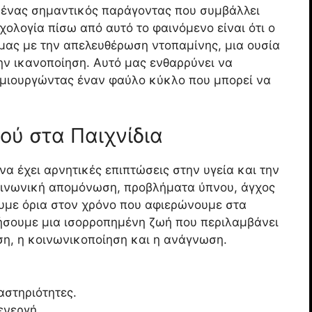
ι ένας σημαντικός παράγοντας που συμβάλλει
χολογία πίσω από αυτό το φαινόμενο είναι ότι ο
 μας με την απελευθέρωση ντοπαμίνης, μια ουσία
ην ικανοποίηση. Αυτό μας ενθαρρύνει να
ημιουργώντας έναν φαύλο κύκλο που μπορεί να
μού στα Παιχνίδια
να έχει αρνητικές επιπτώσεις στην υγεία και την
κοινωνική απομόνωση, προβλήματα ύπνου, άγχος
ουμε όρια στον χρόνο που αφιερώνουμε στα
ρήσουμε μια ισορροπημένη ζωή που περιλαμβάνει
ση, η κοινωνικοποίηση και η ανάγνωση.
αστηριότητες.
ενεργή.