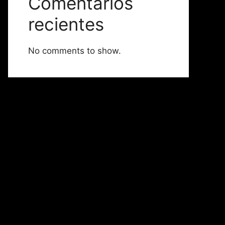
Comentarios
recientes
No comments to show.