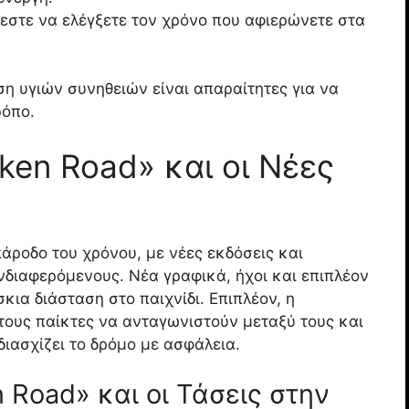
εστε να ελέγξετε τον χρόνο που αφιερώνετε στα
η υγιών συνηθειών είναι απαραίτητες για να
ρόπο.
ken Road» και οι Νέες
 πάροδο του χρόνου, με νέες εκδόσεις και
νδιαφερόμενους. Νέα γραφικά, ήχοι και επιπλέον
κια διάσταση στο παιχνίδι. Επιπλέον, η
στους παίκτες να ανταγωνιστούν μεταξύ τους και
διασχίζει το δρόμο με ασφάλεια.
 Road» και οι Τάσεις στην