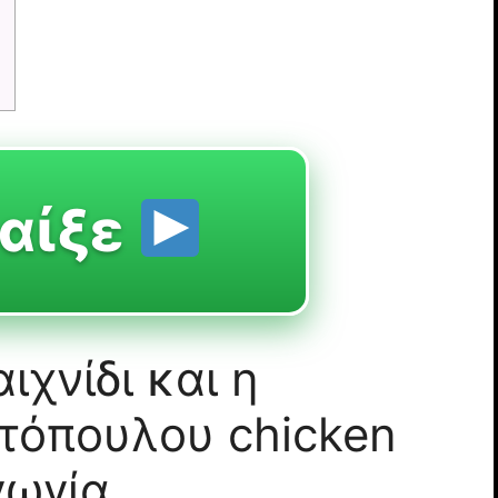
αίξε
ιχνίδι και η
τόπουλου chicken
γωγία