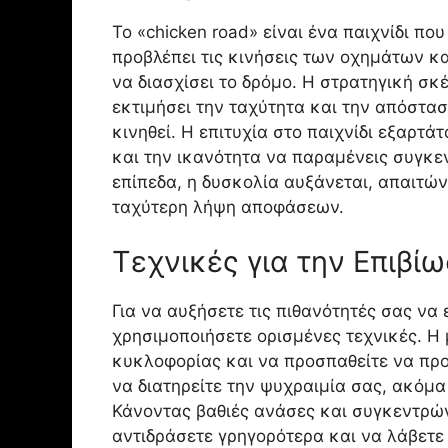
Το «chicken road» είναι ένα παιχνίδι πο
προβλέπει τις κινήσεις των οχημάτων κα
να διασχίσει το δρόμο. Η στρατηγική σκ
εκτιμήσει την ταχύτητα και την απόστ
κινηθεί. Η επιτυχία στο παιχνίδι εξαρτά
και την ικανότητα να παραμένεις συγκ
επίπεδα, η δυσκολία αυξάνεται, απαιτώ
ταχύτερη λήψη αποφάσεων.
Τεχνικές για την Επιβί
Για να αυξήσετε τις πιθανότητές σας να 
χρησιμοποιήσετε ορισμένες τεχνικές. Η 
κυκλοφορίας και να προσπαθείτε να προ
να διατηρείτε την ψυχραιμία σας, ακόμα
Κάνοντας βαθιές ανάσες και συγκεντρώ
αντιδράσετε γρηγορότερα και να λάβετε