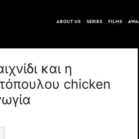
ABOUT US
SERIES
FILMS
AWA
ιχνίδι και η
τόπουλου chicken
γωγία