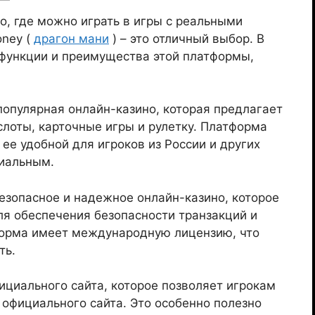
, где можно играть в игры с реальными
ney (
драгон мани
) – это отличный выбор. В
функции и преимущества этой платформы,
популярная онлайн-казино, которая предлагает
слоты, карточные игры и рулетку. Платформа
 ее удобной для игроков из России и других
циальным.
езопасное и надежное онлайн-казино, которое
ля обеспечения безопасности транзакций и
форма имеет международную лицензию, что
ть.
фициального сайта, которое позволяет игрокам
и официального сайта. Это особенно полезно