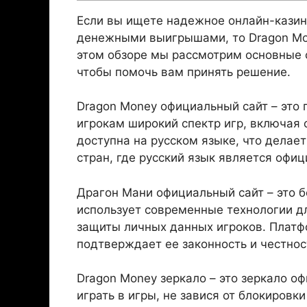
Если вы ищете надежное онлайн-казино
денежными выигрышами, то Dragon Mo
этом обзоре мы рассмотрим основные 
чтобы помочь вам принять решение.
Dragon Money официальный сайт – это 
игрокам широкий спектр игр, включая 
доступна на русском языке, что делает
стран, где русский язык является офи
Драгон Мани официальный сайт – это б
использует современные технологии д
защиты личных данных игроков. Плат
подтверждает ее законность и честнос
Dragon Money зеркало – это зеркало о
играть в игры, не завися от блокировк