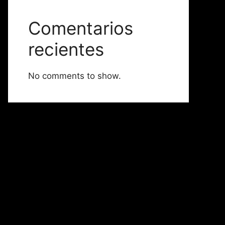
Comentarios
recientes
No comments to show.