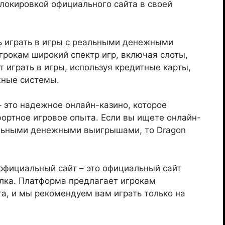
блокировкой официального сайта в своей
ь играть в игры с реальными денежными
рокам широкий спектр игр, включая слоты,
т играть в игры, используя кредитные карты,
жные системы.
– это надежное онлайн-казино, которое
ортное игровое опыта. Если вы ищете онлайн-
еальными денежными выигрышами, то Dragon
официальный сайт – это официальный сайт
елка. Платформа предлагает игрокам
а, и мы рекомендуем вам играть только на