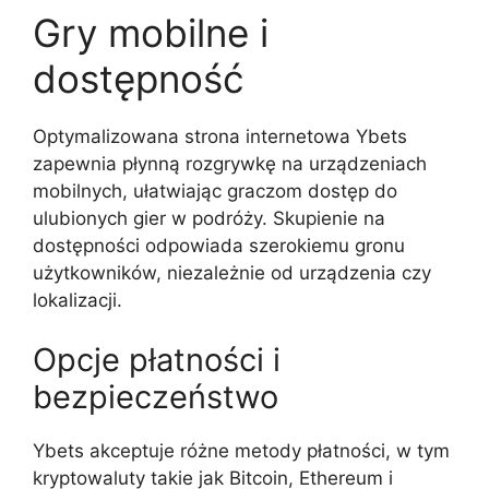
Gry mobilne i
dostępność
Optymalizowana strona internetowa Ybets
zapewnia płynną rozgrywkę na urządzeniach
mobilnych, ułatwiając graczom dostęp do
ulubionych gier w podróży. Skupienie na
dostępności odpowiada szerokiemu gronu
użytkowników, niezależnie od urządzenia czy
lokalizacji.
Opcje płatności i
bezpieczeństwo
Ybets akceptuje różne metody płatności, w tym
kryptowaluty takie jak Bitcoin, Ethereum i