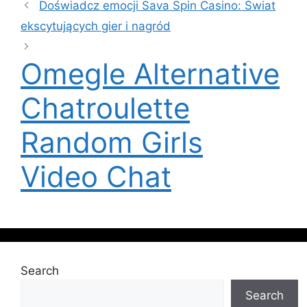
Doświadcz emocji Sava Spin Casino: Świat
ekscytujących gier i nagród
Omegle Alternative
Chatroulette
Random Girls
Video Chat
Search
Search