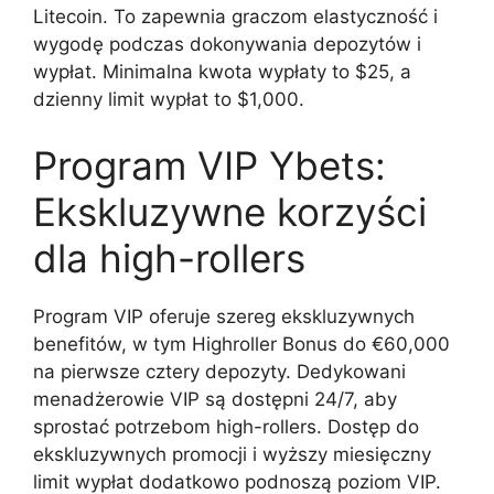
Litecoin. To zapewnia graczom elastyczność i
wygodę podczas dokonywania depozytów i
wypłat. Minimalna kwota wypłaty to $25, a
dzienny limit wypłat to $1,000.
Program VIP Ybets:
Ekskluzywne korzyści
dla high-rollers
Program VIP oferuje szereg ekskluzywnych
benefitów, w tym Highroller Bonus do €60,000
na pierwsze cztery depozyty. Dedykowani
menadżerowie VIP są dostępni 24/7, aby
sprostać potrzebom high-rollers. Dostęp do
ekskluzywnych promocji i wyższy miesięczny
limit wypłat dodatkowo podnoszą poziom VIP.