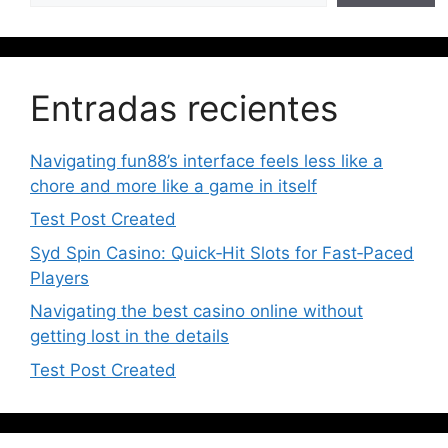
Entradas recientes
Navigating fun88’s interface feels less like a
chore and more like a game in itself
Test Post Created
Syd Spin Casino: Quick‑Hit Slots for Fast‑Paced
Players
Navigating the best casino online without
getting lost in the details
Test Post Created